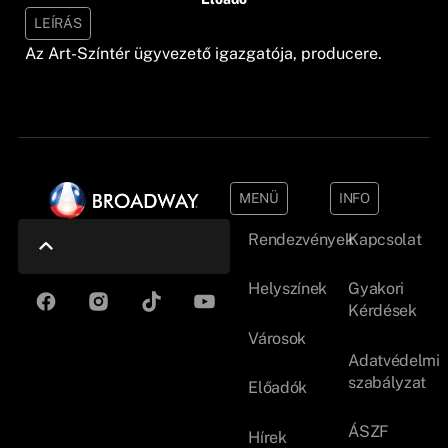
LEÍRÁS
Az Art-Színtér ügyvezető igazgatója, producere.
MENÜ
INFO
Rendezvények
Kapcsolat
Helyszínek
Gyakori
Kérdések
Városok
Adatvédelmi
szabályzat
Előadók
ÁSZF
Hírek