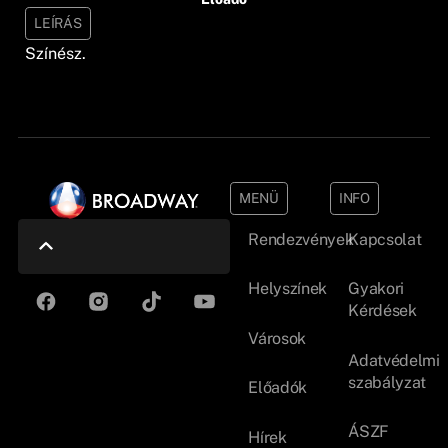
LEÍRÁS
Színész.
MENÜ
INFO
Rendezvények
Kapcsolat
Helyszínek
Gyakori
Kérdések
Városok
Adatvédelmi
szabályzat
Előadók
ÁSZF
Hírek