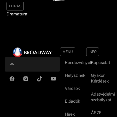
LEÍRÁS
Dramaturg
MENÜ
INFO
Rendezvények
Kapcsolat
Helyszínek
Gyakori
Kérdések
Városok
Adatvédelmi
szabályzat
Előadók
ÁSZF
Hírek