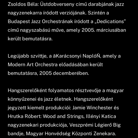
Zsoldos Béla: Üstdobverseny című darabjának jazz
nagyzenekarra íródott verziójának. Szintén a
Budapest Jazz Orchestrának íródott a „Dedications”
című nagyszabású műve, amely 2005. márciusában
került bemutatásra.
Legújabb szvittje, a ăKarácsonyi NaplóŇ, amely a
Modern Art Orchestra előadásában került
bemutatásra, 2005 decemberében.
Hangszerelőként folyamatos résztvevője a magyar
könnyűzenei és jazz életnek. Hangszerelőként
jegyzett kiemelt produkciói: Jamie Winchester és
Hrutka Róbert: Wood and Strings, Illényi Katica
nagyzenekari produkciója, Veszprémi Légierő Big
bandje, Magyar Honvédség Központi Zenekara.