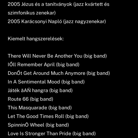
2005 Jézus és a tanítványok (jazz kvártett és
szimfonikus zenekar)
2005 Karácsonyi Napló (jazz nagyzenekar)
Kiemelt hangszerelések:
There Will Never Be Another You (big band)
IŐll Remember April (big band)
DonŐt Get Around Much Anymore (big band)
In A Sentimental Mood (big band)
Játék ăAŇ hangra (big band)
Route 66 (big band)
This Masquarade (big band)
Let The Good Times Roll (big band)
SpinninÔ Wheel (big band)
Love Is Stronger Than Pride (big band)