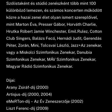
Szólistaként és stúdió zenészként több mint 100
különböző lemezen, és számos koncerten működött
közre a hazai zenei élet olyan ismert szereplőivel,
mint Marton Éva, Presser Gábor, Horváth Charlie,
Hrutka Róbert Jamie Winchester, Emil.Rulez, Cotton
Club Singers, Balázs Fecó, Hernádi Judit, Gerendás
Péter, Zorán, Mini, Tolcsvai László, Jazz+Az zenekar,
vagy a Miskolci Szimfonikus Zenekar, Danubia
Szimfonikus Zenekar, MÁV Szimfonikus Zenekar,
Magyar Rádió Szimfonikus Zenekar.
Díjai:
Arany Zsiráf-díj (2000)
Artisjus-díj (2000, 2004)
eMeRTon-díj – Az Év Zeneszerzője (2002)
Liszt Ferenc-díj (2009)