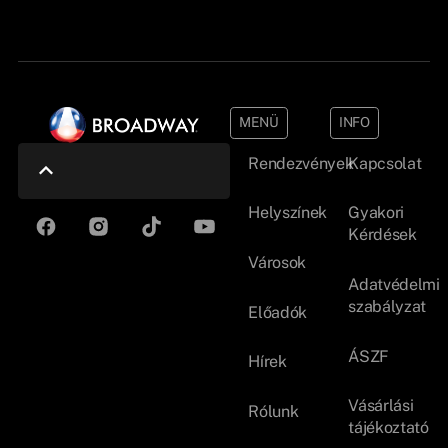
MENÜ
INFO
Rendezvények
Kapcsolat
Helyszínek
Gyakori
Kérdések
Városok
Adatvédelmi
szabályzat
Előadók
ÁSZF
Hírek
Vásárlási
Rólunk
tájékoztató