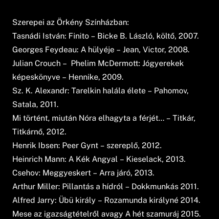
Szerepei az Örkény Színházban:
Tasnádi István: Finito – Bicke B. László, költő, 2007.
Georges Feydeau: A hülyéje – Jean, Victor, 2008.
Julian Crouch – Phelim McDermott: Jógyerekek
képeskönyve – Hennike, 2009.
Sz. K. Alexandr: Tarelkin halála élete – Pahomov,
Satala, 2011.
Mi történt, miután Nóra elhagyta a férjét… – Titkár,
Titkárnő, 2012.
Henrik Ibsen: Peer Gynt – szereplő, 2012.
Heinrich Mann: A Kék Angyal – Kieselack, 2013.
Csehov: Meggyeskert – Arra járó, 2013.
Arthur Miller: Pillantás a hídról – Dokkmunkás 2011.
Alfred Jarry: Übü király – Rozamunda királyné 2014.
Mese az igazságtételről avagy A hét szamuráj 2015.