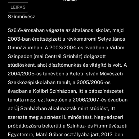
LEÍRÁS
Színművész.
Szülővárosában végezte az általános iskolát, majd
2003-ban érettségizett a révkomáromi Selye János
Gimnáziumban. A 2003/2004-es évadban a Vidám
Színpadon (mai Centrál Színház) dolgozott
stúdiósként, ahol díszítőmunkás és világító is volt. A
2004/2005-ös tanévben a Keleti István Művészeti
Szakközépiskolában tanult, a 2005/2006-os
évadban a Kolibri Színházban, itt a bábszínészetet
tanulta meg, ezt követően a 2006/2007-és évadban
az Új Színházban alkalmazták mint stúdióst, itt
szerezte meg a színész II. minősítést. Negyedszeri
próbálkozásra bekerült a Színház- és Filmművészeti
Egyetemre, Máté Gábor osztályába járt, 2012-ben