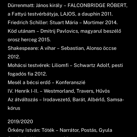
Dürrenmatt: János király – FALCONBRIDGE RÓBERT,
a Fattyú testvérbátyja, LAJOS, a dauphin 2011.
Friedrich Schiller: Stuart Mária – Mortimer 2014.
Köd utánam – Dmitrij Pavlovics, magyarul beszélő
orosz herceg 2015.
Shakespeare: A vihar – Sebastian, Alonso öccse
2012.
Mohácsi testvérek: Liliomfi – Schwartz Adolf, pesti
fogadós fia 2012.
Mesél a bécsi erdő – Konferanszié
IV. Henrik I-II. – Westmorland, Travers, Hűvös
Az átváltozás – Irodavezető, Barát, Albérlő, Samsa-
kórus
2019/2020
Örkény István: Tóték – Narrátor, Postás, Gyula