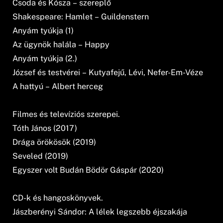
Csoda és Kósza – szereplő
Shakespeare: Hamlet – Guildenstern
Anyám tyúkja (1)
Az ügynök halála – Happy
Anyám tyúkja (2.)
József és testvérei – Kutyafejű, Lévi, Nefer-Em-Véze
A hattyú – Albert herceg
Filmes és televíziós szerepei.
Tóth János (2017)
Drága örökösök (2019)
Seveled (2019)
Egyszer volt Budán Bödör Gáspár (2020)
CD-k és hangoskönyvek.
Jászberényi Sándor: A lélek legszebb éjszakája