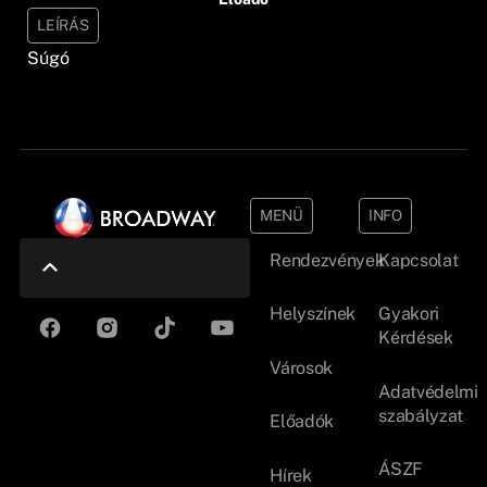
LEÍRÁS
Súgó
MENÜ
INFO
Rendezvények
Kapcsolat
Helyszínek
Gyakori
Kérdések
Városok
Adatvédelmi
szabályzat
Előadók
ÁSZF
Hírek