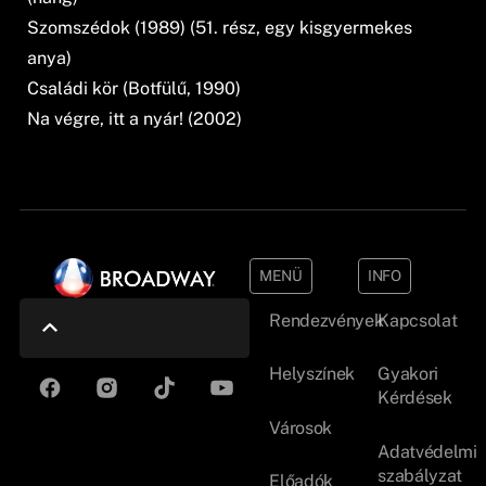
Szomszédok (1989) (51. rész, egy kisgyermekes
anya)
Családi kör (Botfülű, 1990)
Na végre, itt a nyár! (2002)
MENÜ
INFO
Rendezvények
Kapcsolat
Helyszínek
Gyakori
Kérdések
Városok
Adatvédelmi
szabályzat
Előadók