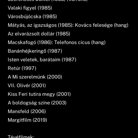
Valaki figyel (1985)
Városbújócska (1985)
Mátyás, az igazságos (1985): Kovács felesége (hang)
Az elvarázsolt dollár (1985)
Macskafogó (1986): Telefonos cicus (hang)
Banánhéjkeringő (1987)
Isten veletek, barátaim (1987)
Retúr (1997)
A Mi szerelmünk (2000)
VII. Olivér (2001)
Kiss Feri tutira megy (2001)
A boldogság színe (2003)
Mansfeld (2006)
Margitfilm (2019)
Tévéfilmek: