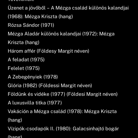
Üzenet a jövőből – A Mézga család különös kalandjai
(1968): Mézga Kriszta (hang)
Rózsa Sándor (1971)
Mézga Aladár különös kalandjai (1972): Mézga
Kriszta (hang)
Három affér (Földesy Margit néven)
A feladat (1975)
Felelet (1975)
A Zebegényiek (1978)
Glória (1982) (Földessi Margit néven)
Földünk és vidéke (1977) (Földesi Margit néven)
A luxusvilla titka (1977)
Vakáción a Mézga család (1978): Mézga Kriszta
(hang)
Vízipók-csodapók II. (1980): Galacsinhajtó bogár
(hang)