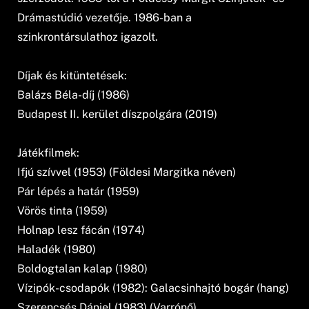
Drámastúdió vezetője. 1986-ban a
szinkrontársulathoz igazolt.
Díjak és kitüntetések:
Balázs Béla-díj (1986)
Budapest II. kerület díszpolgára (2019)
Játékfilmek:
Ifjú szívvel (1953) (Földesi Margitka néven)
Pár lépés a határ (1959)
Vörös tinta (1959)
Holnap lesz fácán (1974)
Haladék (1980)
Boldogtalan kalap (1980)
Vízipók-csodapók (1982): Galacsinhajtó bogár (hang)
Szerencsés Dániel (1983) (Varrónő)