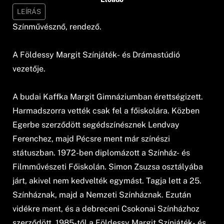
LEÍRÁS
Színművésznő, rendező.
A Földessy Margit Színjáték- és Drámastúdió
vezetője.
A budai Kaffka Margit Gimnáziumban érettségizett.
Harmadszorra vették csak fel a főiskolára. Közben
Egerbe szerződött segédszínésznek Lendvay
Ferenchez, majd Pécsre ment már színészi
státuszban. 1972-ben diplomázott a Színház- és
Filmművészeti Főiskolán. Simon Zsuzsa osztályába
járt, akivel nem kedvelték egymást. Tagja lett a 25.
Színháznak, majd a Nemzeti Színháznak. Ezután
vidékre ment, és a debreceni Csokonai Színházhoz
szerződött. 1985-től a Földessy Margit Színjáték- és