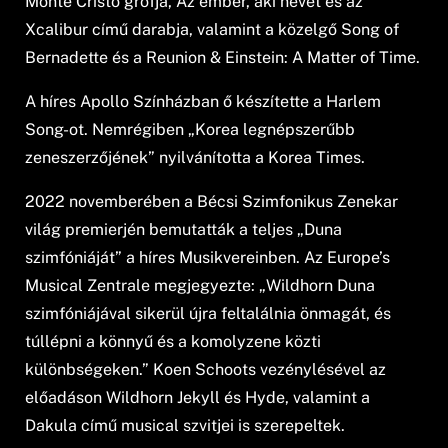
Monte Cristo grófja, Az ember, aki nevet és az
Xcalibur című darabja, valamint a közelgő Song of
Bernadette és a Reunion & Einstein: A Matter of Time.
A híres Apollo Színházban ő készítette a Harlem
Song-ot. Nemrégiben „Korea legnépszerűbb
zeneszerzőjének” nyilvánította a Korea Times.
2022 novemberében a Bécsi Szimfonikus Zenekar
világ premierjén bemutatták a teljes „Duna
szimfóniáját” a híres Musikvereinben. Az Europe’s
Musical Zentrale megjegyezte: „Wildhorn Duna
szimfóniájával sikerül újra feltalálnia önmagát, és
túllépni a könnyű és a komolyzene közti
különbségeken.” Koen Schoots vezénylésével az
előadáson Wildhorn Jekyll és Hyde, valamint a
Dakula című musical szvitjei is szerepeltek.