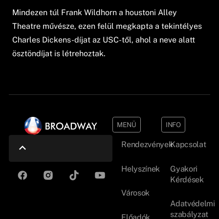
Mindezen túl Frank Wildhorn a houstoni Alley
Theatre művésze, ezen felül megkapta a tekintélyes
Charles Dickens-díjat az USC-től, ahol a neve alatt
ösztöndíjat is létrehoztak.
MENÜ
INFO
Rendezvények
Kapcsolat
Helyszínek
Gyakori
Kérdések
Városok
Adatvédelmi
szabályzat
Előadók