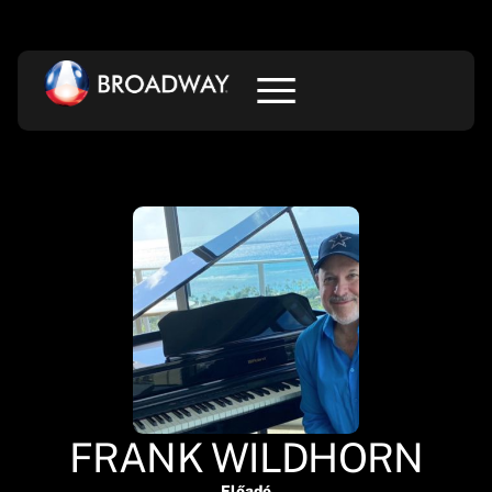
FRANK WILDHORN
Előadó