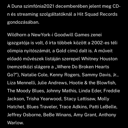
A Duna szimfónia2021 decemberében jelent meg CD-
n és streaming szolgáltatóknál a Hit Squad Records
gondozásában.
Wildhorn a NewYork-i Goodwill Games zenei
igazgatója is volt, ő írta többek között a 2002-es téli
olimpia nyitószámát, a Gold című dalt is. A műveit
előadó művészek listáján szerepel Whitney Houston
(nemzetközi slágere a „Where Do Broken Hearts
Go?”), Natalie Cole, Kenny Rogers, Sammy Davis, Jr.,
Liza Mennelli, Julie Andrews, Hootie & the Blowfish,
The Moody Blues, Johnny Mathis, Linda Eder, Freddie
Jackson, Trisha Yearwood, Stacy Lattisaw, Molly
Hatchet, Blues Traveler, Trace Adkins, Patti LeBelle,
Jeffrey Osborne, BeBe Winans, Amy Grant, Anthony
Warlow.