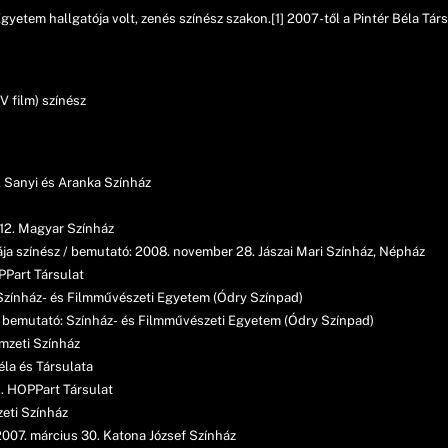
etem hallgatója volt, zenés színész szakon.[1] 2007-től a Pintér Béla Társu
TV film) színész
3. Sanyi és Aranka Színház
12. Magyar Színház
ája színész / bemutató: 2008. november 28. Jászai Mari Színház, Népház
PPart Társulat
: Színház- és Filmművészeti Egyetem (Ódry Színpad)
 / bemutató: Színház- és Filmművészeti Egyetem (Ódry Színpad)
mzeti Színház
éla és Társulata
22. HOPPart Társulat
eti Színház
 2007. március 30. Katona József Színház