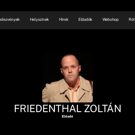
ndezvények
Helyszínek
Hírek
Előadók
Webshop
Ról
NHÁZ
ELŐADÓI EST
SHOW
FRIEDENTHAL ZOLTÁN
Előadó