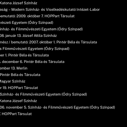
 Katona József Színház
saság – Modern Színház- és Viselkedéskutató Intézet-Labor
/ bemutató: 2009. október 7. HOPPart Társulat
vészeti Egyetem (Ódry Színpad)
Színház- és Filmművészeti Egyetem (Ódry Színpad)
. január 13. József Attila Színház
nész / bemutató: 2007. október 1. Pintér Béla és Társulata
és Filmművészeti Egyetem (Ódry Színpad)
r 1. Pintér Béla és Társulata
. december 6. Pintér Béla és Társulata
cember 13. Merlin
Pintér Béla és Társulata
 Magyar Színház
r 19. HOPPart Társulat
/ Színház- és Filmművészeti Egyetem (Ódry Színpad)
 Katona József Színház
006. november 5. Színház- és Filmművészeti Egyetem (Ódry Színpad)
7. HOPPart Társulat