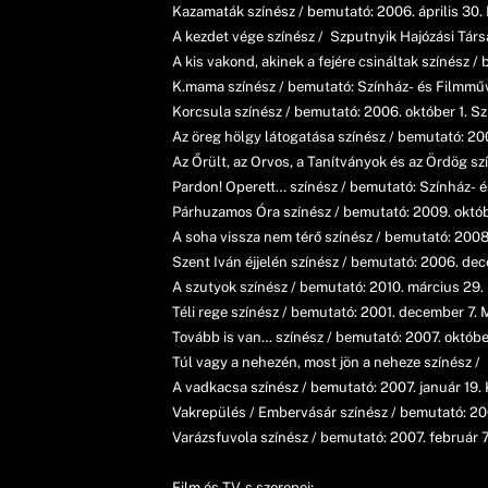
Kazamaták színész / bemutató: 2006. április 30.
A kezdet vége színész / Szputnyik Hajózási Tár
A kis vakond, akinek a fejére csináltak színész 
K.mama színész / bemutató: Színház- és Filmmű
Korcsula színész / bemutató: 2006. október 1. 
Az öreg hölgy látogatása színész / bemutató: 2008
Az Őrült, az Orvos, a Tanítványok és az Ördög szí
Pardon! Operett… színész / bemutató: Színház- 
Párhuzamos Óra színész / bemutató: 2009. októbe
A soha vissza nem térő színész / bemutató: 2008
Szent Iván éjjelén színész / bemutató: 2006. de
A szutyok színész / bemutató: 2010. március 29. 
Téli rege színész / bemutató: 2001. december 7.
Tovább is van… színész / bemutató: 2007. októbe
Túl vagy a nehezén, most jön a neheze színész 
A vadkacsa színész / bemutató: 2007. január 19.
Vakrepülés / Embervásár színész / bemutató: 2
Varázsfuvola színész / bemutató: 2007. február 
Film és TV-s szerepei: