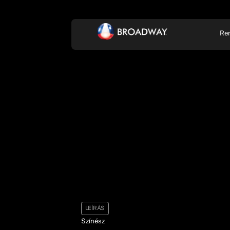
Re
KONCERT, ZENE
SZÍ
LEÍRÁS
Színész