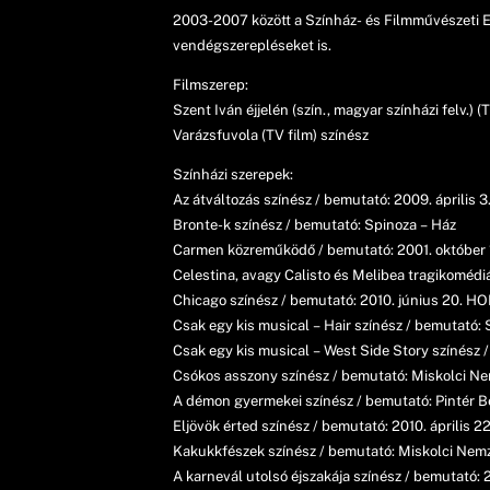
2003-2007 között a Színház- és Filmművészeti Egy
vendégszerepléseket is.
Filmszerep:
Szent Iván éjjelén (szín., magyar színházi felv.) (
Varázsfuvola (TV film) színész
Színházi szerepek:
Az átváltozás színész / bemutató: 2009. április 
Bronte-k színész / bemutató: Spinoza – Ház
Carmen közreműködő / bemutató: 2001. október 
Celestina, avagy Calisto és Melibea tragikomédi
Chicago színész / bemutató: 2010. június 20. HO
Csak egy kis musical – Hair színész / bemutató
Csak egy kis musical – West Side Story színész
Csókos asszony színész / bemutató: Miskolci Ne
A démon gyermekei színész / bemutató: Pintér B
Eljövök érted színész / bemutató: 2010. április 
Kakukkfészek színész / bemutató: Miskolci Nemz
A karnevál utolsó éjszakája színész / bemutató: