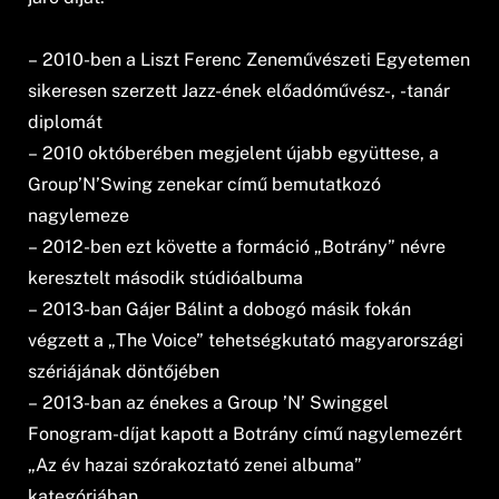
– 2010-ben a Liszt Ferenc Zeneművészeti Egyetemen
sikeresen szerzett Jazz-ének előadóművész-, -tanár
diplomát
– 2010 októberében megjelent újabb együttese, a
Group’N’Swing zenekar című bemutatkozó
nagylemeze
– 2012-ben ezt követte a formáció „Botrány” névre
keresztelt második stúdióalbuma
– 2013-ban Gájer Bálint a dobogó másik fokán
végzett a „The Voice” tehetségkutató magyarországi
szériájának döntőjében
– 2013-ban az énekes a Group ’N’ Swinggel
Fonogram-díjat kapott a Botrány című nagylemezért
„Az év hazai szórakoztató zenei albuma”
kategóriában.