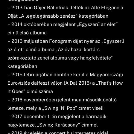
– 2013-ban Gájer Bálintnak ítélték az Alle Elegancia
Díját „A legelegánsabb zenész” kategóriában
– 2014 októberében megjelent „Egyszerű az élet”
című első albuma
– 2015 májusában Fonogram díjat nyer az „Egyszerű
az élet” című albuma „Az év hazai kortárs
szórakoztató zenei albuma vagy hangfelvétele”
kategóriában
– 2015 februárjában döntőbe kerül a Magyarországi
Eurovíziós dalfesztiválon (A Dal 2015) a „That’s How
It Goes” cimű száma
– 2016 novemberében jelent meg második önálló
lemeze, mely a „Swing ‘N’ Pop” címet viseli
– 2017 december 1-én megjelent a harmadik
nagylemeze, „Swing Karácsony” címmel
– 2019 év elején a koncert.hu internetes oldal