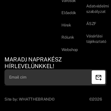
Városok
Adatvédelmi
szabályzat
Előadók
ÁSZF
Hírek
Vásárlási
Rólunk
tájékoztató
Webshop
MARADJ NAPRAKÉSZ
HÍRLEVELÜNKKEL!
Site by:
WHATTHEBRAND©
©2026