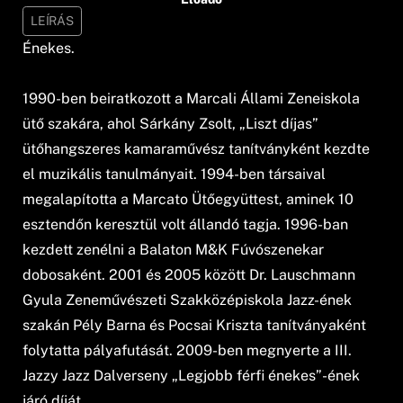
LEÍRÁS
Énekes.
1990-ben beiratkozott a Marcali Állami Zeneiskola
ütő szakára, ahol Sárkány Zsolt, „Liszt díjas”
ütőhangszeres kamaraművész tanítványként kezdte
el muzikális tanulmányait. 1994-ben társaival
megalapította a Marcato Ütőegyüttest, aminek 10
esztendőn keresztül volt állandó tagja. 1996-ban
kezdett zenélni a Balaton M&K Fúvószenekar
dobosaként. 2001 és 2005 között Dr. Lauschmann
Gyula Zeneművészeti Szakközépiskola Jazz-ének
szakán Pély Barna és Pocsai Kriszta tanítványaként
folytatta pályafutását. 2009-ben megnyerte a III.
Jazzy Jazz Dalverseny „Legjobb férfi énekes”-ének
járó díját.