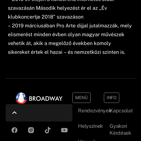
szavazásán Második helyezést ér el az „Év
klubkoncertje 2018” szavazáson
– 2019 márciusában Pro Arte dijjal jutalmazzák, mely
elismerést minden évben olyan magyar művészek
vehetik át, akik a megelőző években komoly
sikereket értek el hazai – és nemzetközi szinten is.
MENÜ
INFO
Rendezvények
Kapcsolat
Helyszínek
Gyakori
Kérdések