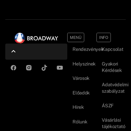
MENÜ
INFO
Rendezvények
Kapcsolat
Helyszínek
Gyakori
Kérdések
Városok
Adatvédelmi
szabályzat
Előadók
ÁSZF
Hírek
Vásárlási
Rólunk
tájékoztató