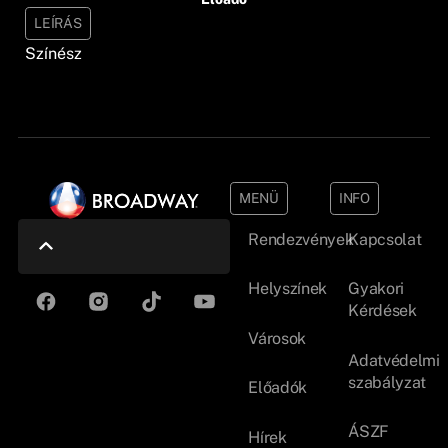
LEÍRÁS
Színész
MENÜ
INFO
Rendezvények
Kapcsolat
Helyszínek
Gyakori
Kérdések
Városok
Adatvédelmi
szabályzat
Előadók
ÁSZF
Hírek