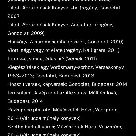
Tiltott Ábrázolások Könyve I-IV. (regény, Gondolat,
2007
Tiltott Ábrázolások Könyve. Anekdota. (regény,
Gondolat, 2009)
Honvágy. A paradicsomba (esszék, Gondolat, 2010)
Viotti négy vagy öt élete (regény, Kalligram, 2011)
Jutunk-e, s mire, édes úr? (Versek, 2011)
Kiegészítések egy Vörösmarty-sorhoz. Verseskönyv,
1983–2013; Gondolat, Budapest, 2013
Hosszú versek, képversek; Gondolat, Budapest, 2014
Jerusalaim. A képzelet szülte város; Múlt és Jövő,
Budapest, 2014
Rozłupane plakaty; Művészetek Háza, Veszprém,
2014 (Vár ucca műhely könyvek)
Szélbe burkolt város; Művészetek Háza, Veszprém,
2014 (Vár ucca műhely könyvek)