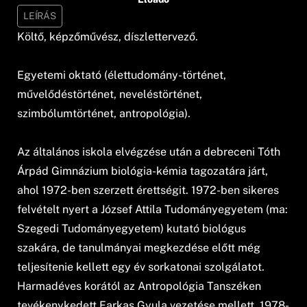
LEÍRÁS
Költő, képzőművész, díszlettervező.
Egyetemi oktató (élettudomány-történet,
művelődéstörténet, neveléstörténet,
szimbólumtörténet, antropológia).
Az általános iskola elvégzése után a debreceni Tóth
Árpád Gimnázium biológia-kémia tagozatára járt,
ahol 1972-ben szerzett érettségit. 1972-ben sikeres
felvételt nyert a József Attila Tudományegyetem (ma:
Szegedi Tudományegyetem) kutató biológus
szakára, de tanulmányai megkezdése előtt még
teljesítenie kellett egy év sorkatonai szolgálatot.
Harmadéves korától az Antropológia Tanszéken
tevékenykedett Farkas Gyula vezetése mellett. 1978-