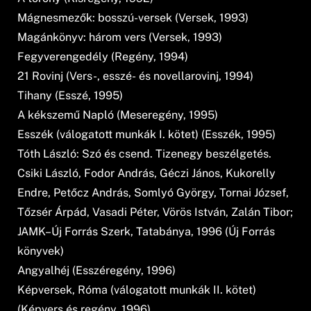
Mágnesmezők: bosszú-versek (Versek, 1993)
Magánkönyv: három vers (Versek, 1993)
Fegyverengedély (Regény, 1994)
21 Rovinj (Vers-, esszé- és novellarovinj, 1994)
Tihany (Esszé, 1995)
A kékszemű Napló (Meseregény, 1995)
Esszék (válogatott munkák I. kötet) (Esszék, 1995)
Tóth László: Szó és csend. Tizenegy beszélgetés.
Csiki László, Fodor András, Géczi János, Kukorelly
Endre, Petőcz András, Somlyó György, Tornai József,
Tőzsér Árpád, Vasadi Péter, Vörös István, Zalán Tibor;
JAMK–Új Forrás Szerk, Tatabánya, 1996 (Új Forrás
könyvek)
Angyalhéj (Esszéregény, 1996)
Képversek, Róma (válogatott munkák II. kötet)
(Képvers és regény, 1996)