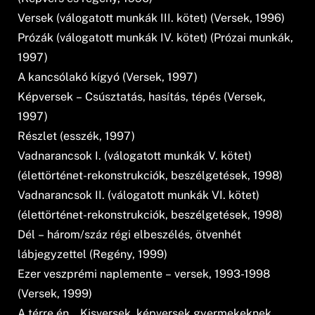
Versek (válogatott munkák III. kötet) (Versek, 1996)
Prózák (válogatott munkák IV. kötet) (Prózai munkák,
1997)
A kancsólakó kígyó (Versek, 1997)
Képversek – Csúsztatás, hasítás, tépés (Versek,
1997)
Részlet (esszék, 1997)
Vadnarancsok I. (válogatott munkák V. kötet)
(élettörténet-rekonstrukciók, beszélgetések, 1998)
Vadnarancsok II. (válogatott munkák VI. kötet)
(élettörténet-rekonstrukciók, beszélgetések, 1998)
Dél – három/száz régi elbeszélés, ötvenhét
lábjegyzettel (Regény, 1999)
Ezer veszprémi naplemente – versek, 1993-1998
(Versek, 1999)
A térre én… Kisversek, képversek gyermekeknek,