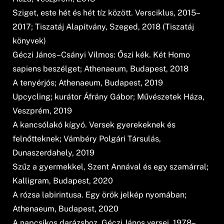
Sziget, este hét és hét tíz között. Versciklus, 2015–
2017; Tiszatáj Alapítvány, Szeged, 2018 (Tiszatáj
könyvek)
Géczi János–Csányi Vilmos: Őszi kék. Két Homo
sapiens beszélget; Athenaeum, Budapest, 2018
A tenyérjós; Athenaeum, Budapest, 2019
Upcycling; kurátor Áfrány Gábor; Művészetek Háza,
Veszprém, 2019
A kancsólakó kígyó. Versek gyerekeknek és
felnőtteknek; Vámbéry Polgári Társulás,
Dunaszerdahely, 2019
Szűz a gyermekkel, Szent Annával és egy szamárral;
Kalligram, Budapest, 2020
A rózsa labirintusa. Egy örök jelkép nyomában;
Athenaeum, Budapest, 2020
A napcsíkos darázshoz. Géczi János versei. 1978–