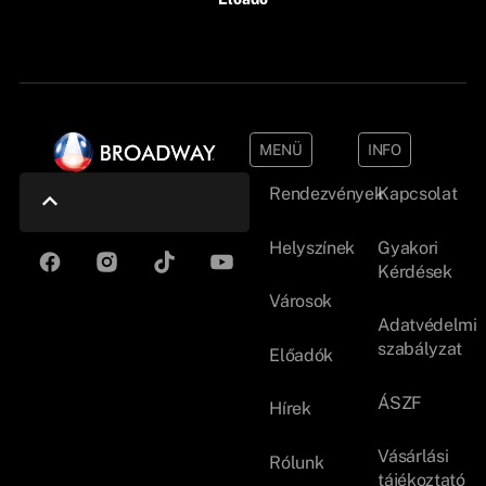
MENÜ
INFO
Rendezvények
Kapcsolat
Helyszínek
Gyakori
Kérdések
Városok
Adatvédelmi
szabályzat
Előadók
ÁSZF
Hírek
Vásárlási
Rólunk
tájékoztató