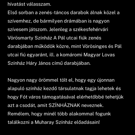
hívatást válasszam.
Első sorban a zenés-táncos darabok álnak közel a
szívemhez, de bármilyen drámában is nagyon
szívesem játszom. Jelenleg a székesfehérvári
Vörösmarty Színház A Pál utcai fiúk zenés
darabjában működök közre, mint Vörösinges és Pál
utcai fiú egyaránt, ill. a komáromi Magyar Lovas
Színház Háry János című darabjában.
Nagyon nagy örömmel tölt el, hogy egy újonnan
alapuló színház kezdő társulatnak tagja lehetek és
hogy Fót város támogatásával elérhetőbbé tehetjük
azt a csodát, amit SZÍNHÁZNAK neveznek.
Remélem, hogy minél több alakommal fogunk
találkozni a Muharay Színház előadásain!