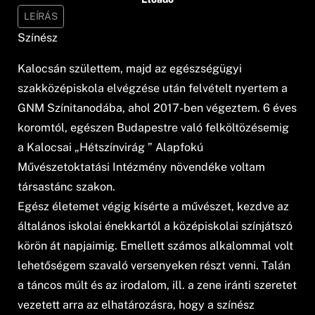
LEÍRÁS
Színész
Kalocsán születtem, majd az egészségügyi
szakközépiskola elvégzése után felvételt nyertem a
GNM Színitanodába, ahol 2017-ben végeztem. 6 éves
koromtól, egészen Budapestre való felköltözésemig
a Kalocsai „Hétszínvirág ” Alapfokú
Művészetoktatási Intézmény növendéke voltam
társastánc szakon.
Egész életemet végig kísérte a művészet, kezdve az
általános iskolai énekkartól a középiskolai színjátszó
körön át napjaimig. Emellett számos alkalommal volt
lehetőségem szavaló versenyeken részt venni. Talán
a táncos múlt és az irodalom, ill. a zene iránti szeretet
vezetett arra az elhatározásra, hogy a színész