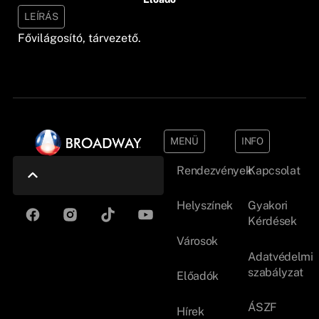
LEÍRÁS
Fővilágosító, tárvezető.
MENÜ
INFO
Rendezvények
Kapcsolat
Helyszínek
Gyakori
Kérdések
Városok
Adatvédelmi
szabályzat
Előadók
ÁSZF
Hírek