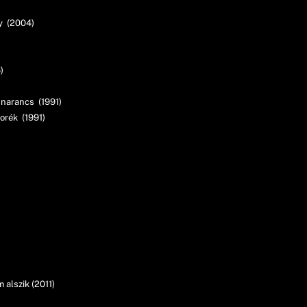
y (2004)
)
 narancs (1991)
rék (1991)
 alszik (2011)