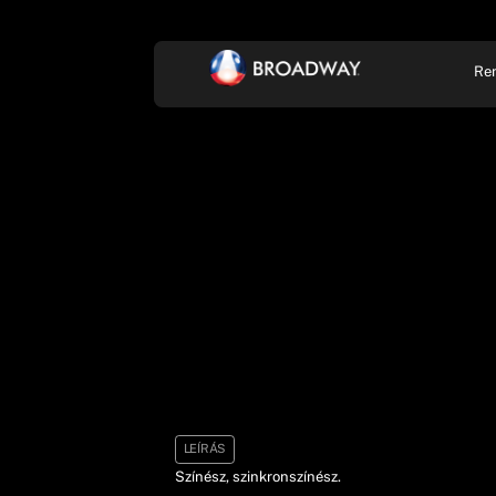
Re
KONCERT, ZENE
SZÍ
LEÍRÁS
Színész, szinkronszínész.