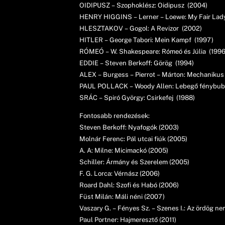
OIDIPUSZ – Szophoklész: Oidipusz (2004)
HENRY HIGGINS – Lerner – Loewe: My Fair Lad
HLESZTAKOV – Gogol: A Revizor (2002)
HITLER – George Tabori: Mein Kampf (1997)
RÓMEÓ – W. Shakespeare: Rómeó és Júlia (1996
EDDIE – Steven Berkoff: Görög (1994)
ALEX – Burgess – Pierrot – Márton: Mechanikus
PAUL POLLACK – Woody Allen: Lebegő fénybubo
SRÁC – Spiró György: Csirkefej (1988)
Fontosabb rendezések:
Steven Berkoff: Nyafogók (2003)
Molnár Ferenc: Pál utcai fiúk (2005)
A. A: Milne: Micimackó (2005)
Schiller: Ármány és Szerelem (2005)
F. G. Lorca: Vérnász (2006)
Roard Dahl: Szofi és Habó (2006)
Füst Milán: Máli néni (2007)
Vaszary G. – Fényes Sz. – Szenes I.: Az ördög nem
Paul Portner: Hajmeresztő (2011)