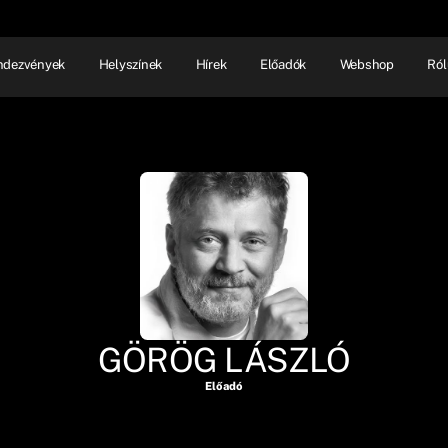
ndezvények
Helyszínek
Hírek
Előadók
Webshop
Ról
NHÁZ
ELŐADÓI EST
SHOW
GÖRÖG LÁSZLÓ
Előadó