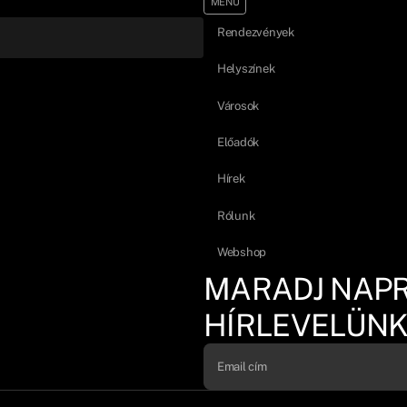
MENÜ
Rendezvények
Helyszínek
Városok
Előadók
Hírek
Rólunk
Webshop
MARADJ NAP
HÍRLEVELÜNK