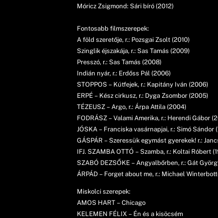
Móricz Zsigmond: Sári bíró (2012)
Fontosabb filmszerepek:
A föld szeretője, r.: Pozsgai Zsolt (2010)
Szinglik éjszakája, r.: Sas Tamás (2009)
Presszó, r.: Sas Tamás (2008)
Indián nyár, r.: Erdőss Pál (2006)
STOPPOS – Kútfejek, r.: Kapitány Iván (2006)
ERPÉ – Kész cirkusz, r.: Dyga Zsombor (2005)
TÉZEUSZ – Argo, r.: Árpa Attila (2004)
FODRÁSZ – Valami Amerika, r.: Herendi Gábor (2
JÓSKA – Franciska vasárnapjai, r.: Simó Sándor 
GÁSPÁR – Szeressük egymást gyerekek! r.: Jancs
IFJ. SZAMBA OTTÓ – Szamba, r.: Koltai Róbert (
SZABÓ DEZSŐKE – Angyalbőrben, r.: Gát György,
ÁRPÁD – Forget about me, r.: Michael Winterbot
Miskolci szerepek:
AMOS HART – Chicago
KELEMEN FÉLIX – Én és a kisöcsém