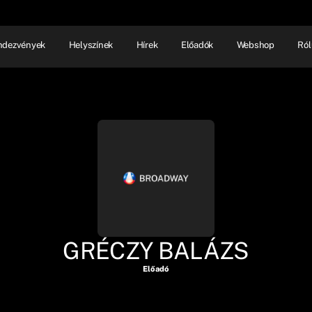
ndezvények
Helyszínek
Hírek
Előadók
Webshop
Ról
NHÁZ
ELŐADÓI EST
SHOW
GRÉCZY BALÁZS
Előadó