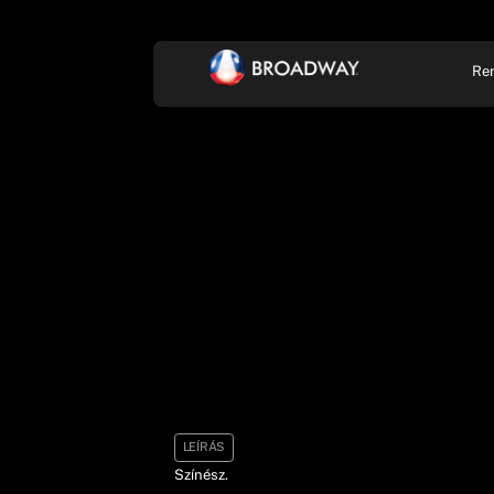
Re
KONCERT, ZENE
SZÍ
LEÍRÁS
Színész.