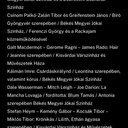
Színház
Csínom Palkó-Zalán Tibor és Greifenstein János / Bíró
Gyöngyvér szerepében / Békés Megyei Jókai
Színház, / Ferenczi György és a Rackajam
közreműködésével
Galt Macdermot – Gerome Ragni – James Rado: Hair
/ Jeannie szerepében / Kisvárdai Várszínház és
Művészetek Háza
Kálmán Imre: Csárdáskirálynő / Leontína szerepében,
valamint kórus / Békés Megyei Jókai Színház
Dale Wasserman – Mitch Leigh – Joe Darion: La
Mancha Lovagja / fordította: Blum Tamás / Antonia
szerepében Békés Megyei Jókai Színház
Stefan Heym – Kemény Gábor – Kocsák Tibor –
Miklós Tibor: Krónikás / Lilith, Ethán ágyasa
szerepében / Kisvárdai Várszínház és Művészetek