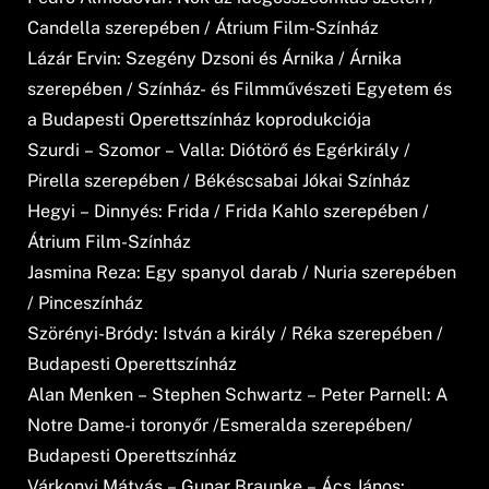
Candella szerepében / Átrium Film-Színház
Lázár Ervin: Szegény Dzsoni és Árnika / Árnika
szerepében / Színház- és Filmművészeti Egyetem és
a Budapesti Operettszínház koprodukciója
Szurdi – Szomor – Valla: Diótörő és Egérkirály /
Pirella szerepében / Békéscsabai Jókai Színház
Hegyi – Dinnyés: Frida / Frida Kahlo szerepében /
Átrium Film-Színház
Jasmina Reza: Egy spanyol darab / Nuria szerepében
/ Pinceszínház
Szörényi-Bródy: István a király / Réka szerepében /
Budapesti Operettszínház
Alan Menken – Stephen Schwartz – Peter Parnell: A
Notre Dame-i toronyőr /Esmeralda szerepében/
Budapesti Operettszínház
Várkonyi Mátyás – Gunar Braunke – Ács János: