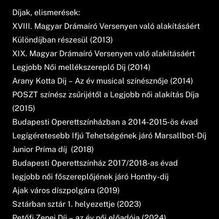
Díjak, elismerések:
XVIII. Magyar Drámaíró Versenyen való alakításáért
Különdíjban részesül (2013)
XIX. Magyar Drámaíró Versenyen való alakításáért
Legjobb Női mellékszereplő Díj (2014)
Arany Kotta Díj – Az év musical színésznője (2014)
POSZT színész zsűrijétől a Legjobb női alakítás Díja
(2015)
Budapesti Operettszínházban a 2014-2015-ös évad
Legígéretesebb Ifjú Tehetségének járó Marsallbot-Díj
Junior Príma díj (2018)
Budapesti Operettszínház 2017/2018-as évad
legjobb női főszereplőjének járó Honthy-díj
Ajak város díszpolgára (2019)
Sztárban sztár 1. helyezettje (2023)
Petőfi Zenei Díj – az év női előadója (2024)