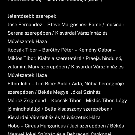
Jelentősebb szerepei:
Jose Fernandez – Steve Margoshes: Fame / musical:
Serena szerepében / Kisvárdai Várszínház és
Művészetek Háza
Kocsák Tibor – Baróthy Péter – Kemény Gábor –
Miklós Tibor: Kiálts a szeretetért! / Praeja, hindu nő,
valamint Mary szerepében / Kisvárdai Várszínház és
Művészetek Háza
Elton John – Tim Rice: Aida / Aida, Núbia hercegnője
szerepében / Békés Megyei Jókai Színház
Móricz Zsigmond – Kocsák Tibor – Miklós Tibor: Légy
jó mindhalálig! / Bella kisasszony szerepében /
Kisvárdai Várszínház és Művészetek Háza
Hobo – Circus Hungaricus / Juci szerepében / Békés
Megyei Jókai Színház és a Debreceni Csokonai