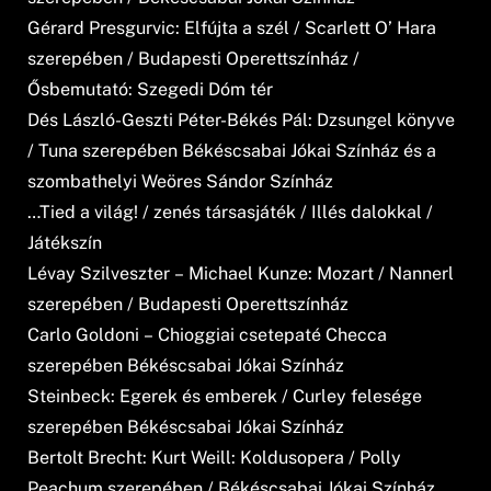
Gérard Presgurvic: Elfújta a szél / Scarlett O’ Hara
szerepében / Budapesti Operettszínház /
Ősbemutató: Szegedi Dóm tér
Dés László-Geszti Péter-Békés Pál: Dzsungel könyve
/ Tuna szerepében Békéscsabai Jókai Színház és a
szombathelyi Weöres Sándor Színház
…Tied a világ! / zenés társasjáték / Illés dalokkal /
Játékszín
Lévay Szilveszter – Michael Kunze: Mozart / Nannerl
szerepében / Budapesti Operettszínház
Carlo Goldoni – Chioggiai csetepaté Checca
szerepében Békéscsabai Jókai Színház
Steinbeck: Egerek és emberek / Curley felesége
szerepében Békéscsabai Jókai Színház
Bertolt Brecht: Kurt Weill: Koldusopera / Polly
Peachum szerepében / Békéscsabai Jókai Színház