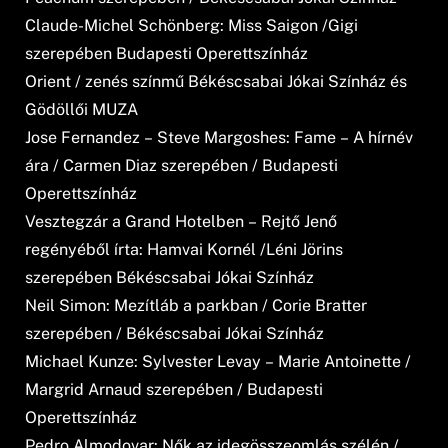
Claude-Michel Schönberg: Miss Saigon /Gigi
szerepében Budapesti Operettszínház
Orient / zenés színmű Békéscsabai Jókai Színház és
Gödöllői MUZA
Jose Fernandez – Steve Margoshes: Fame – A hírnév
ára / Carmen Diaz szerepében / Budapesti
Operettszínház
Vesztegzár a Grand Hotelben – Rejtő Jenő
regényéből írta: Hamvai Kornél /Léni Jörins
szerepében Békéscsabai Jókai Színház
Neil Simon: Mezítláb a parkban / Corie Bratter
szerepében / Békéscsabai Jókai Színház
Michael Kunze: Sylvester Levay – Marie Antoinette /
Margrid Arnaud szerepében / Budapesti
Operettszínház
Pedro Almodovar: Nők az idegösszeomlás szélén /