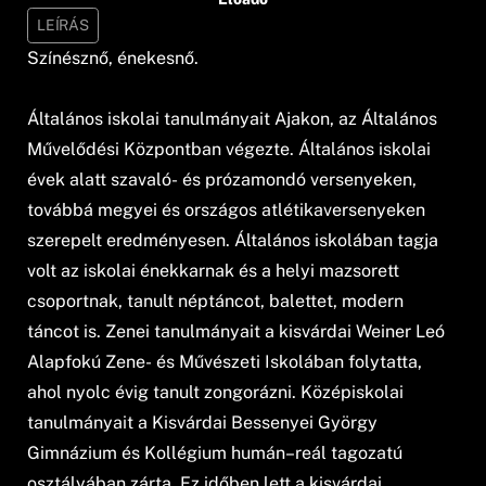
LEÍRÁS
Színésznő, énekesnő.
Általános iskolai tanulmányait Ajakon, az Általános
Művelődési Központban végezte. Általános iskolai
évek alatt szavaló- és prózamondó versenyeken,
továbbá megyei és országos atlétikaversenyeken
szerepelt eredményesen. Általános iskolában tagja
volt az iskolai énekkarnak és a helyi mazsorett
csoportnak, tanult néptáncot, balettet, modern
táncot is. Zenei tanulmányait a kisvárdai Weiner Leó
Alapfokú Zene- és Művészeti Iskolában folytatta,
ahol nyolc évig tanult zongorázni. Középiskolai
tanulmányait a Kisvárdai Bessenyei György
Gimnázium és Kollégium humán–reál tagozatú
osztályában zárta. Ez időben lett a kisvárdai