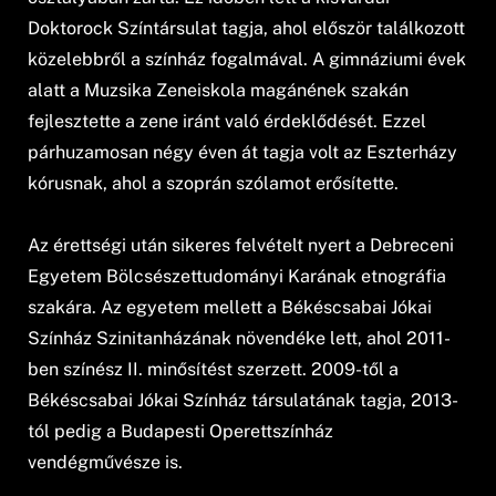
Doktorock Színtársulat tagja, ahol először találkozott
közelebbről a színház fogalmával. A gimnáziumi évek
alatt a Muzsika Zeneiskola magánének szakán
fejlesztette a zene iránt való érdeklődését. Ezzel
párhuzamosan négy éven át tagja volt az Eszterházy
kórusnak, ahol a szoprán szólamot erősítette.
Az érettségi után sikeres felvételt nyert a Debreceni
Egyetem Bölcsészettudományi Karának etnográfia
szakára. Az egyetem mellett a Békéscsabai Jókai
Színház Szinitanházának növendéke lett, ahol 2011-
ben színész II. minősítést szerzett. 2009-től a
Békéscsabai Jókai Színház társulatának tagja, 2013-
tól pedig a Budapesti Operettszínház
vendégművésze is.