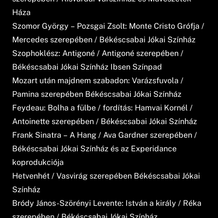
Háza
Szomor György – Pozsgai Zsolt: Monte Cristo Grófja /
Mercedes szerepében / Békéscsabai Jókai Színház
Szophoklész: Antigoné / Antigoné szerepében /
Békéscsabai Jókai Színház Ibsen Színpad
Mozart után majdnem szabadon: Varázsfuvola /
Pamina szerepében Békéscsabai Jókai Színház
Feydeau: Bolha a fülbe / fordítás: Hamvai Kornél /
Antoinette szerepében / Békéscsabai Jókai Színház
Frank Sinatra – A Hang / Ava Gardner szerepében /
Békéscsabai Jókai Színház és az Experidance
koprodukciója
Hetvenhét / Vasvirág szerepében Békéscsabai Jókai
Színház
Bródy János-Szörényi Levente: István a király / Réka
szerepében / Békéscsabai Jókai Színház