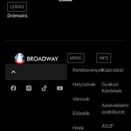
LEÍRÁS
Drámaíró.
MENÜ
INFO
Rendezvények
Kapcsolat
Helyszínek
Gyakori
Kérdések
Városok
Adatvédelmi
szabályzat
Előadók
ÁSZF
Hírek