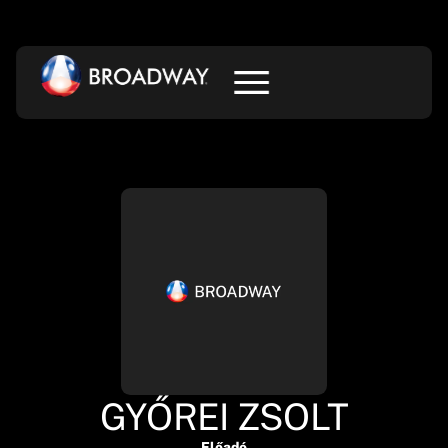
GYŐREI ZSOLT
Előadó