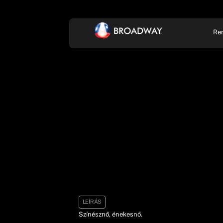
Re
KONCERT, ZENE
SZÍ
LEÍRÁS
Színésznő, énekesnő.