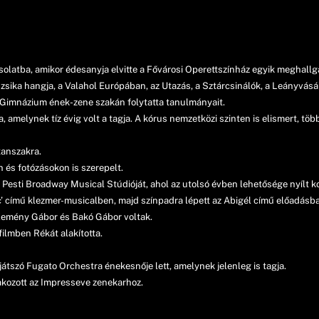
solatba, amikor édesanyja elvitte a Fővárosi Operettszínház egyik meghall
sika hangja, a Valahol Európában, az Utazás, a Sztárcsinálók, a Leányvásár
ri Gimnázium ének-zene szakán folytatta tanulmányait.
amelynek tíz évig volt a tagja. A kórus nemzetközi szinten is elismert, több
 tanszakra.
n és fotózásokon is szerepelt.
esti Broadway Musical Stúdióját, ahol az utolsó évben lehetősége nyílt ko
c’ című klezmer-musicalben, majd színpadra lépett az Abigél című előadásb
, Kemény Gábor és Bakó Gábor voltak.
ilmben Rékát alakította.
átszó Fugato Orchestra énekesnője lett, amelynek jelenleg is tagja.
kozott az Impresseve zenekarhoz.