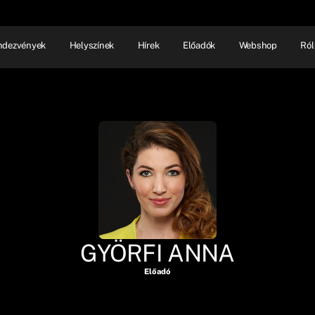
ndezvények
Helyszínek
Hírek
Előadók
Webshop
Ról
NHÁZ
ELŐADÓI EST
SHOW
GYÖRFI ANNA
Előadó