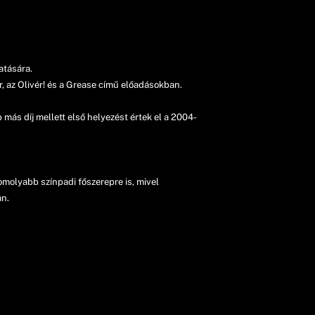
gatására.
, az Olivér! és a Grease című előadásokban.
 más díj mellett első helyezést értek el a 2004-
molyabb színpadi főszerepre is, mivel
an.