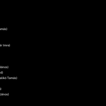
Tamás)
ár Imre)
János)
rd)
Balikó Tamás)
ó)
 János)