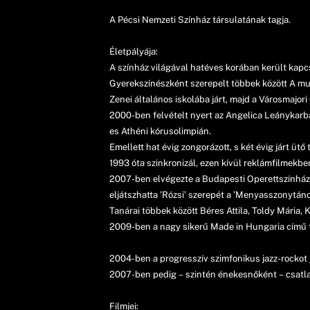
A Pécsi Nemzeti Színház társulatának tagja.
Életpályája:
A színház világával hatéves korában került kapc
Gyerekszínészként szerepelt többek között A muz
Zenei általános iskolába járt, majd a Városmajo
2000-ben felvételt nyert az Angelica Leánykarba, 
es Athéni kórusolimpián.
Emellett hat évig zongorázott, s két évig járt ütő
1993 óta szinkronizál, ezen kívül reklámfilmekbe
2007-ben elvégezte a Budapesti Operettszínház P
eljátszhatta ’Rózsi’ szerepét a ’Menyasszonytán
Tanárai többek között Béres Attila, Toldy Mária
2009-ben a nagy sikerű Made in Hungaria című f
2004-ben a progresszív szimfonikus jazz-rockot j
2007-ben pedig – szintén énekesnőként – csatla
Filmjei: