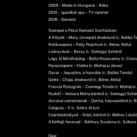
2009 – Made in Hungaria – Réka
2010 – Igazából apa – TV-riporter
2018 – Genezis
Szerepei a Pécsi Nemzeti Színházban:
A Kölyök – Mary, ünnepelt énekesnő (r.: Balikó 
Koldusopera – Polly Peachum (r.: Béres Attila)
Leányvásár – Bessy (r.: Somogyi Szilárd)
Légy Jó Mindhalálig – Bella Kisasszony (r.: Csisz
Parasztopera – Etelka (r.: Mohácsi János)
Oscar – Jaqueline, a hazudós (r.: Balikó Tamás)
Gettó – Chaja, énekesnő (r.: Béres Attila)
Francia Rúdugrás – Csemegi Tünde (r.: Mohácsi 
Rudolf – Vetsera Mária bárónő (r.: Somogyi Szilá
Anconai szerelmesek – Dorina, házvezetőnő (r.: 
Caligula – X (r.: Szőcs Artur)
Csárdáskirálynő – Stázi, bárónő (r.: Méhes Lászl
A kétfejű fenevad – Báthory Susánna (r.: Szikora
Díjai: