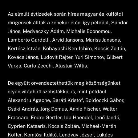
Az elmúlt évtizedek során híres magyar és külföldi
dirigensek álltak a zenekar élén, így például, Sándor
János, Medveczky Ádám, Michalis Economou,
Lamberto Gardelli, Arvid Jansons, Mariss Jansons,
Kertész István, Kobayashi Ken-Ichiro, Kocsis Zoltán,
Kovács János, Ludovit Rajter, Yuri Simonov, Gilbert
Varga, Carlo Zecchi, Alastair Willis.
De együtt örvendeztethettük meg közönségünket
olyan világhírű szólistákkal is, mint például
Alexandru Agache, Baráti Kristóf, Boldoczki Gábor,
Csáki András, Jörg Demus, Annie Fischer, Walter
Fraccaro, Endre Gertler, Ida Haendel, Jenő Jandó,
Cyprien Katsaris, Kocsis Zoltán, Michael-Martin
Kofler, Komlósi Ildikó, Lendvay József, Lukács