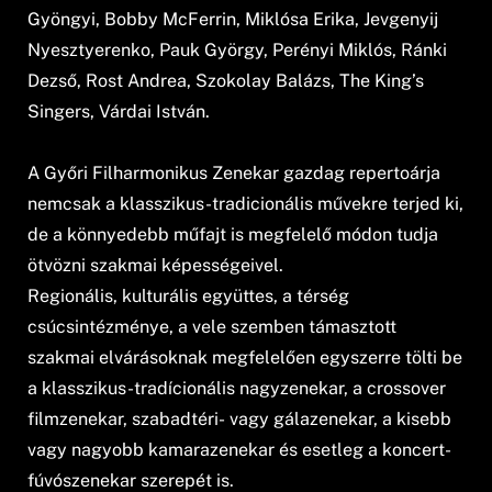
Gyöngyi, Bobby McFerrin, Miklósa Erika, Jevgenyij
Nyesztyerenko, Pauk György, Perényi Miklós, Ránki
Dezső, Rost Andrea, Szokolay Balázs, The King’s
Singers, Várdai István.
A Győri Filharmonikus Zenekar gazdag repertoárja
nemcsak a klasszikus-tradicionális művekre terjed ki,
de a könnyedebb műfajt is megfelelő módon tudja
ötvözni szakmai képességeivel.
Regionális, kulturális együttes, a térség
csúcsintézménye, a vele szemben támasztott
szakmai elvárásoknak megfelelően egyszerre tölti be
a klasszikus-tradícionális nagyzenekar, a crossover
filmzenekar, szabadtéri- vagy gálazenekar, a kisebb
vagy nagyobb kamarazenekar és esetleg a koncert-
fúvószenekar szerepét is.