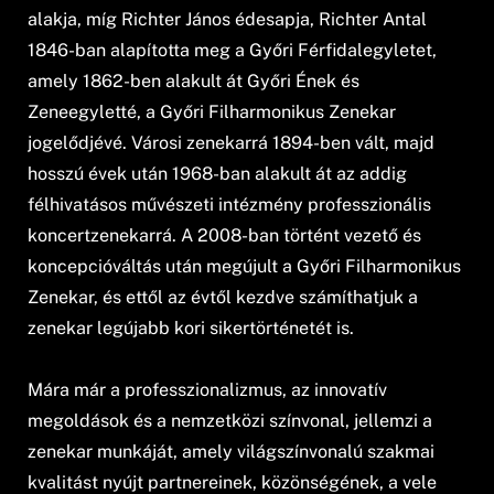
alakja, míg Richter János édesapja, Richter Antal
1846-ban alapította meg a Győri Férfidalegyletet,
amely 1862-ben alakult át Győri Ének és
Zeneegyletté, a Győri Filharmonikus Zenekar
jogelődjévé. Városi zenekarrá 1894-ben vált, majd
hosszú évek után 1968-ban alakult át az addig
félhivatásos művészeti intézmény professzionális
koncertzenekarrá. A 2008-ban történt vezető és
koncepcióváltás után megújult a Győri Filharmonikus
Zenekar, és ettől az évtől kezdve számíthatjuk a
zenekar legújabb kori sikertörténetét is.
Mára már a professzionalizmus, az innovatív
megoldások és a nemzetközi színvonal, jellemzi a
zenekar munkáját, amely világszínvonalú szakmai
kvalitást nyújt partnereinek, közönségének, a vele