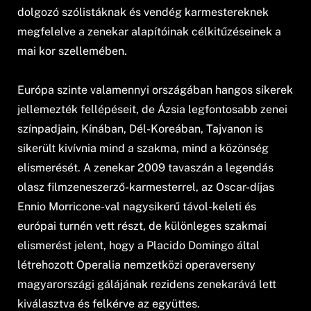
dolgozó szólistáknak és vendég karmestereknek
megfelelve a zenekar alapítóinak célkitűzéseinek a
mai kor szellemében.
Európa szinte valamennyi országában hangos sikerek
jellemezték fellépéseit, de Ázsia legfontosabb zenei
színpadjain, Kínában, Dél-Koreában, Tajvanon is
sikerült kivívnia mind a szakma, mind a közönség
elismerését. A zenekar 2009 tavaszán a legendás
olasz filmzeneszerző-karmesterrel, az Oscar-díjas
Ennio Morricone-val nagysikerű távol-keleti és
európai turnén vett részt, de különleges szakmai
elismerést jelent, hogy a Placido Domingo által
létrehozott Operalia nemzetközi operaverseny
magyarországi gálájának rezidens zenekarává lett
kiválasztva és felkérve az együttes.