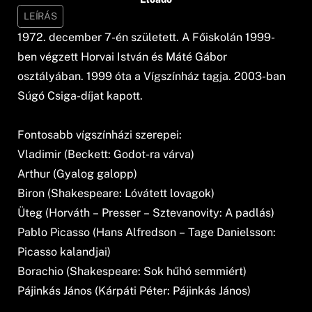
LEÍRÁS
1972. december 7-én született. A Főiskolán 1999-
ben végzett Horvai István és Máté Gábor
osztályában. 1999 óta a Vígszínház tagja. 2003-ban
Súgó Csiga-díjat kapott.
Fontosabb vígszínházi szerepei:
Vladimir (Beckett: Godot-ra várva)
Arthur (Gyalog galopp)
Biron (Shakespeare: Lóvátett lovagok)
Üteg (Horváth – Presser – Sztevanovity: A padlás)
Pablo Picasso (Hans Alfredson – Tage Danielsson:
Picasso kalandjai)
Borachio (Shakespeare: Sok hűhó semmiért)
Pájinkás János (Kárpáti Péter: Pájinkás János)