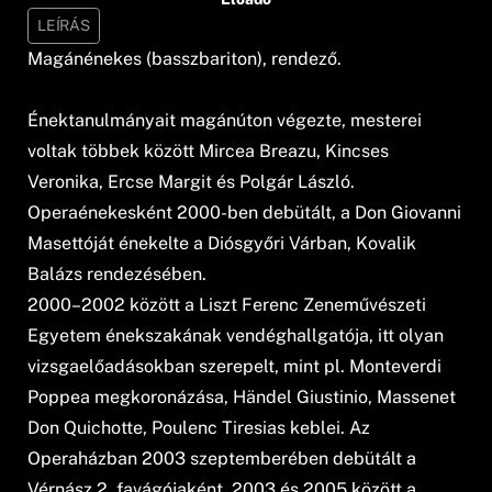
LEÍRÁS
Magánénekes (basszbariton), rendező.
Énektanulmányait magánúton végezte, mesterei
voltak többek között Mircea Breazu, Kincses
Veronika, Ercse Margit és Polgár László.
Operaénekesként 2000-ben debütált, a Don Giovanni
Masettóját énekelte a Diósgyőri Várban, Kovalik
Balázs rendezésében.
2000–2002 között a Liszt Ferenc Zeneművészeti
Egyetem énekszakának vendéghallgatója, itt olyan
vizsgaelőadásokban szerepelt, mint pl. Monteverdi
Poppea megkoronázása, Händel Giustinio, Massenet
Don Quichotte, Poulenc Tiresias keblei. Az
Operaházban 2003 szeptemberében debütált a
Vérnász 2. favágójaként. 2003 és 2005 között a