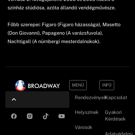
színház stúdiósa, azóta állandó vendégművésze.
Főbb szerepei: Figaro (Figaro házassága), Masetto
(Don Giovanni), Papageno (A varázsfuvola),
Nachtigall (A nürnbergi mesterdalnokok).
MENÜ
INFO
Rendezvények
Kapcsolat
Helyszínek
Gyakori
Kérdések
Városok
Adatvédelmi