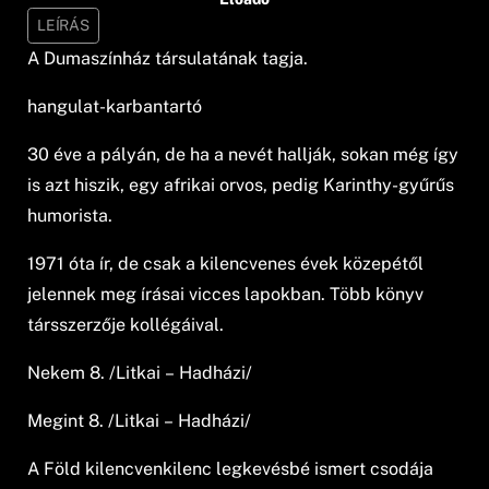
LEÍRÁS
A Dumaszínház társulatának tagja.
hangulat-karbantartó
30 éve a pályán, de ha a nevét hallják, sokan még így
is azt hiszik, egy afrikai orvos, pedig Karinthy-gyűrűs
humorista.
1971 óta ír, de csak a kilencvenes évek közepétől
jelennek meg írásai vicces lapokban. Több könyv
társszerzője kollégáival.
Nekem 8. /Litkai – Hadházi/
Megint 8. /Litkai – Hadházi/
A Föld kilencvenkilenc legkevésbé ismert csodája