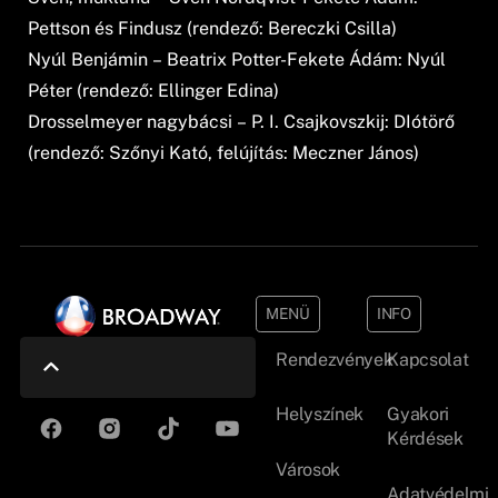
Pettson és Findusz (rendező: Bereczki Csilla)
Nyúl Benjámin – Beatrix Potter-Fekete Ádám: Nyúl
Péter (rendező: Ellinger Edina)
Drosselmeyer nagybácsi – P. I. Csajkovszkij: DIótörő
(rendező: Szőnyi Kató, felújítás: Meczner János)
MENÜ
INFO
Rendezvények
Kapcsolat
Helyszínek
Gyakori
Kérdések
Városok
Adatvédelmi