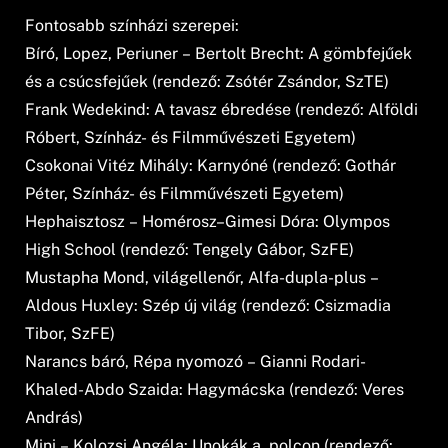
Fontosabb színházi szerepei:
Bíró, Lopez, Periuner – Bertolt Brecht: A gömbfejűek
és a csúcsfejűek (rendező: Zsótér Zsándor, SzTE)
Frank Wedekind: A tavasz ébredése (rendező: Alföldi
Róbert, Színház- és Filmművészeti Egyetem)
Csokonai Vitéz Mihály: Karnyóné (rendező: Gothár
Péter, Színház- és Filmművészeti Egyetem)
Hephaisztosz – Homérosz–Gimesi Dóra: Olympos
High School (rendező: Tengely Gábor, SzFE)
Mustapha Mond, világellenőr, Alfa-dupla-plus –
Aldous Huxley: Szép új világ (rendező: Csizmadia
Tibor, SzFE)
Narancs báró, Répa nyomozó – Gianni Rodari-
Khaled-Abdo Szaida: Hagymácska (rendező: Veres
András)
Mini – Kolozsi Angéla: Unokák a polcon (rendező: