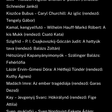
Schneider Jankó)
Kiszőce Bubus – Caryl Churchill: Az iglic (rendező:
Tengely Gábor)
Kamal, kengyelfutó – Wilhelm Hauff-Markó Róbert: A
kis Mukk (rendező: Csató Kata)
Szigfrid – P. I. Csajkovszkij-Góczán Judit: A hattyúk
tava (rendező: Balázs Zoltán)
Hétszünyű Kapanyányimonyók – Szálinger Balázs:
Fehérlófia
Lázár Ervin–Gimesi Dóra: A Hétfejű Tündér (rendező:
Kuthy Ágnes)
Madách Imre: Az ember tragédiája (rendező: Garas
Dezső)
Kay – Jevgenyij Svarc: Hókirálynő (rendező: Fige
Attila)
Sven, muklafiú – Sven Nordqvist-Fekete Ádám: