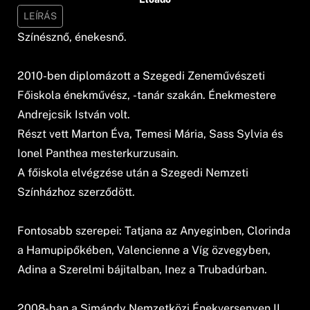
LEÍRÁS
Színésznő, énekesnő.
2010-ben diplomázott a Szegedi Zeneművészeti
Főiskola énekművész, -tanár szakán. Énekmestere
Andrejcsik István volt.
Részt vett Marton Éva, Temesi Mária, Sass Sylvia és
Ionel Panthea mesterkurzusain.
A főiskola elvégzése után a Szegedi Nemzeti
Színházhoz szerződött.
Fontosabb szerepei: Tatjana az Anyeginben, Clorinda
a Hamupipőkében, Valencienne a Víg özvegyben,
Adina a Szerelmi bájitalban, Inez a Trubadúrban.
2008-ban a Simándy Nemzetközi Énekversenyen II.