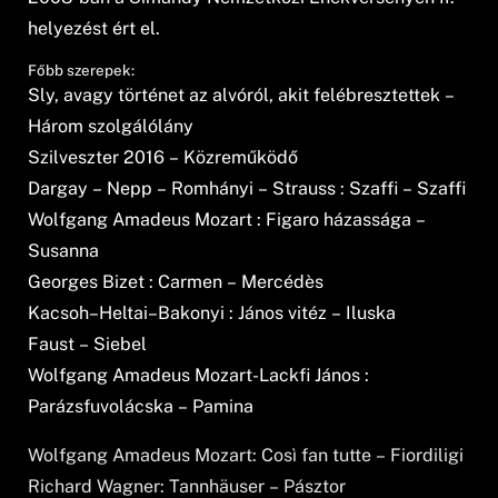
helyezést ért el.
Főbb szerepek:
Sly, avagy történet az alvóról, akit felébresztettek –
Három szolgálólány
Szilveszter 2016 – Közreműködő
Dargay – Nepp – Romhányi – Strauss : Szaffi – Szaffi
Wolfgang Amadeus Mozart : Figaro házassága –
Susanna
Georges Bizet : Carmen – Mercédès
Kacsoh–Heltai–Bakonyi : János vitéz – Iluska
Faust – Siebel
Wolfgang Amadeus Mozart-Lackfi János :
Parázsfuvolácska – Pamina
Wolfgang Amadeus Mozart: Così fan tutte – Fiordiligi
Richard Wagner: Tannhäuser – Pásztor