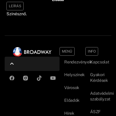
LEÍRÁS
Színésznő.
MENÜ
INFO
Rendezvények
Kapcsolat
Helyszínek
Gyakori
Kérdések
Városok
Adatvédelmi
szabályzat
Előadók
ÁSZF
Hírek