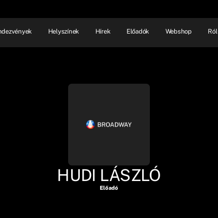
ndezvények
Helyszínek
Hírek
Előadók
Webshop
Ról
NHÁZ
ELŐADÓI EST
SHOW
HUDI LÁSZLÓ
Előadó