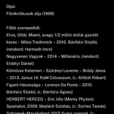
Díjai:
Filmkritikusok díja (1999)
Főbb szerepeiből:
Elvis, Oltár, Miami, avagy 1/2 millió dollár gazdát
keres – Miles Tredinnick – 2016. Bánfalvi Stúdió,
(rendező: Harmath Imre)
Negyvenen Vagyok – 2014 – Millenáris, (rendező:
Erdélyi Dániel)
Kőműves Kelemen – Szörényi Levente – Bródy János
– 2013. Június 14. RaM Colosseum, (r.: Alföldi Róbert)
Figaró Házassága – Lorenzo Da Ponte – 2010.
Bánfalvi Stúdió, (r.: Bánfalvi Ágnes)
HERBERT HERCEG – Eric Idle (Monty Phyton):
Spamalot, 2009. Madách Színház, (r.: Szirtes Tamás)
Saframek-Macskafogó 2015 Syma csarnok, (r.: