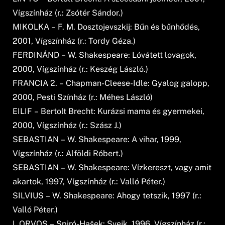
Vígszínház (r.: Zsótér Sándor.)
MIKOLKA – F. M. Dosztojevszkij: Bűn és bűnhődés,
2001, Vígszínház (r.: Tordy Géza.)
FERDINÁND – W. Shakespeare: Lóvátett lovagok,
2000, Vígszínház (r.: Keszég László.)
FRANCIA 2. – Chapman-Cleese-Idle: Gyalog galopp,
2000, Pesti Színház (r.: Méhes László)
EILIF – Bertolt Brecht: Kurázsi mama és gyermekei,
2000, Vígszínház (r.: Szász J.)
SEBASTIAN – W. Shakespeare: A vihar, 1999,
Vígszínház (r.: Alföldi Róbert.)
SEBASTIAN – W. Shakespeare: Vízkereszt, vagy amit
akartok, 1997, Vígszínház (r.: Valló Péter.)
SILVIUS – W. Shakespeare: Ahogy tetszik, 1997 (r.:
Valló Péter.)
I. ORVOS – Spiró-Hašek: Svejk, 1996, Vígszínház (r.: