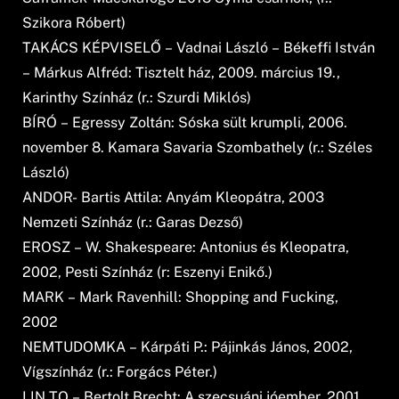
Szikora Róbert)
TAKÁCS KÉPVISELŐ – Vadnai László – Békeffi István
– Márkus Alfréd: Tisztelt ház, 2009. március 19.,
Karinthy Színház (r.: Szurdi Miklós)
BÍRÓ – Egressy Zoltán: Sóska sült krumpli, 2006.
november 8. Kamara Savaria Szombathely (r.: Széles
László)
ANDOR- Bartis Attila: Anyám Kleopátra, 2003
Nemzeti Színház (r.: Garas Dezső)
EROSZ – W. Shakespeare: Antonius és Kleopatra,
2002, Pesti Színház (r: Eszenyi Enikő.)
MARK – Mark Ravenhill: Shopping and Fucking,
2002
NEMTUDOMKA – Kárpáti P.: Pájinkás János, 2002,
Vígszínház (r.: Forgács Péter.)
LIN TO – Bertolt Brecht: A szecsuáni jóember, 2001,