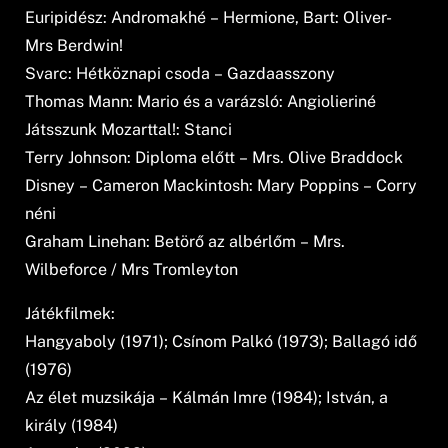
Euripidész: Andromakhé – Hermione, Bart: Oliver-
Mrs Berdwin!
Svarc: Hétköznapi csoda – Gazdaasszony
Thomas Mann: Mario és a varázsló: Angiolieriné
Játsszunk Mozarttal!: Stanci
Terry Johnson: Diploma előtt – Mrs. Olive Braddock
Disney – Cameron Mackintosh: Mary Poppins – Corry
néni
Graham Linehan: Betörő az albérlőm – Mrs.
Wilbeforce / Mrs Tromleyton
Játékfilmek:
Hangyaboly (1971); Csínom Palkó (1973); Ballagó idő
(1976)
Az élet muzsikája – Kálmán Imre (1984); István, a
király (1984)