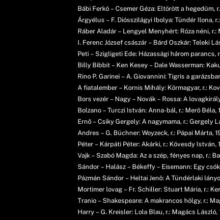
Bábi Ferkó – Csemer Géza: Eltörött a hegedûm, r
Árgyélus – F. Diósszilágyi Ibolya: Tündér Ilona, r.
Ráber Aladár – Lengyel Menyhért: Róza néni, r.: 
I. Ferenc József császár – Bárd Oszkár: Teleki Lá
Peti – Szigligeti Ede: Házassági három parancs, r
Billy Bibbit – Ken Kesey – Dale Wasserman: Kaku
Rino P. Garinei – A. Giovannini: Tigris a garázsban
A fiatalember – Kornis Mihály: Körmagyar, r.: Ko
Bors vezér – Nagy – Novák – Rossa: A lovagkirály
Bolzano – Turczi István: Anna-bál, r.: Merõ Béla,
Ernõ – Csiky Gergely: A nagymama, r.: Gergely L
Andres – G. Büchner: Woyzeck, r.: Pápai Márta, 
Péter – Kárpáti Péter: Akárki, r.: Kövesdy István,
Vajk – Szabó Magda: Az a szép, fényes nap, r.: B
Sándor – Halász – Békeffy – Eisemann: Egy csók 
Pázmán Sándor – Heltai Jenõ: A Tündérlaki lányok
Mortimer lovag – Fr. Schiller: Stuart Mária, r.: Ke
Tranio – Shakespeare: A makrancos hölgy, r.: Ma
Harry – G. Kreisler: Lola Blau, r.: Magács László,