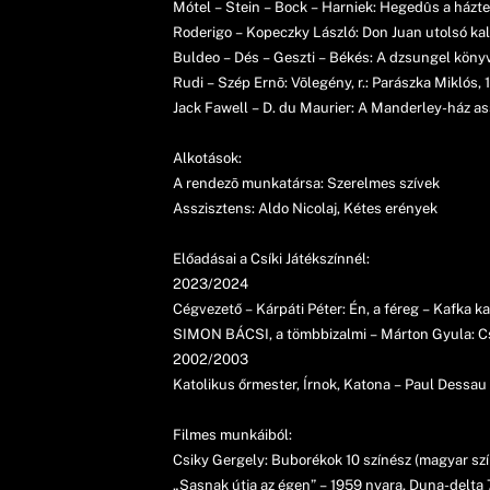
Mótel – Stein – Bock – Harniek: Hegedûs a háztet
Roderigo – Kopeczky László: Don Juan utolsó kala
Buldeo – Dés – Geszti – Békés: A dzsungel könyv
Rudi – Szép Ernõ: Võlegény, r.: Parászka Miklós,
Jack Fawell – D. du Maurier: A Manderley-ház ass
Alkotások:
A rendezõ munkatársa: Szerelmes szívek
Asszisztens: Aldo Nicolaj, Kétes erények
Előadásai a Csíki Játékszínnél:
2023/2024
Cégvezető – Kárpáti Péter: Én, a féreg – Kafka ka
SIMON BÁCSI, a tömbbizalmi – Márton Gyula: Csi
2002/2003
Katolikus őrmester, Írnok, Katona – Paul Dessau
Filmes munkáiból:
Csiky Gergely: Buborékok 10 színész (magyar szín
„Sasnak útja az égen” – 1959 nyara, Duna-delta 7