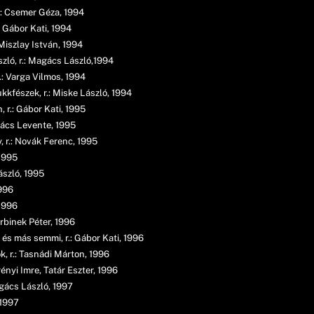
.: Csemer Géza, 1994
: Gábor Kati, 1994
Miszlay István, 1994
szló, r.: Magács László,1994
.: Varga Vilmos, 1994
kkfészek, r.: Miske László, 1994
, r.: Gábor Kati, 1995
vács Levente, 1995
, r.: Novák Ferenc, 1995
 1995
ászló, 1995
1996
 1996
arbinek Péter, 1996
és más semmi, r.: Gábor Kati, 1996
, r.: Tasnádi Márton, 1996
rényi Imre, Tatár Eszter, 1996
gács László, 1997
 1997