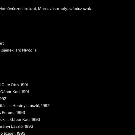
ínművészeti Intézet, Marosvásárhely, színész szak
ért
plőjének járó Nívódíja
 Gille Ottó, 1991
: Gábor Kati, 1991
1992
ás, r.: Horányi László, 1992
ák Ferenc, 1993
k, r.: Gábor Kati, 1993
Horányi László, 1993
bó József, 1993