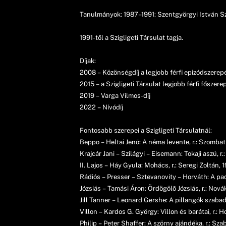
Tanulmányok: 1987–1991: Szentgyörgyi István Sz
1991-től a Szigligeti Társulat tagja.
Díjak:
2008 – Közönségdíj a legjobb férfi epizódszerep
2015 – a Szigligeti Társulat legjobb férfi főszere
2019 – Varga Vilmos-díj
2022 – Nívódíj
Fontosabb szerepei a Szigligeti Társulatnál:
Beppo – Heltai Jenõ: A néma levente, r.: Szombati
Krajcár Jani – Szilágyi – Eisemann: Tokaji aszú, r.
II. Lajos – Háy Gyula: Mohács, r.: Seregi Zoltán, 
Rádiós – Presser – Sztevanovity – Horváth: A padl
Józsiás – Tamási Áron: Ördögölõ Józsiás, r.: Nov
Jill Tanner – Leonard Gershe: A pillangók szabado
Villon – Kardos G. György: Villon és barátai, r.: 
Philip – Peter Shaffer: A szörny ajándéka, r.: Sza