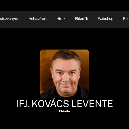
ndezvények
Helyszínek
Hírek
Előadók
Webshop
Ról
NHÁZ
ELŐADÓI EST
SHOW
IFJ. KOVÁCS LEVENTE
Előadó