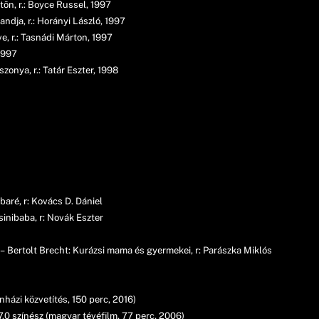
õn, r.: Boyce Russel, 1997
ndja, r.: Horányi László, 1997
e, r.: Tasnádi Márton, 1997
 1997
zonya, r.: Tatár Eszter, 1998
baré, r: Kovács D. Dániel
nibaba, r: Novák Eszter
 – Bertolt Brecht: Kurázsi mama és gyermekei, r: Parászka Miklós
házi közvetítés, 150 perc, 2016)
.0 színész (magyar tévéfilm, 77 perc, 2006)