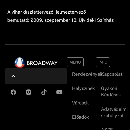
A vihar díszlettervező, jelmeztervező
bemutató: 2009. szeptember 18. Újvidéki Színház
MENÜ
INFO
Rendezvények
Kapcsolat
Helyszínek
Gyakori
Kérdések
Városok
Adatvédelmi
szabályzat
Előadók
ÁSZF