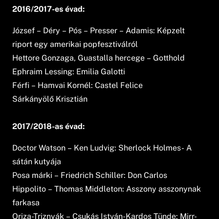
2016/2017-es évad:
József – Déry – Pós – Presser – Adamis: Képzelt
riport egy amerikai popfesztiválról
Hettore Gonzaga, Guastalla hercege – Gotthold
Ephraim Lessing: Emilia Galotti
Férfi – Hamvai Kornél: Castel Felice
Sárkányölő Krisztián
2017/2018-as évad:
Doctor Watson – Ken Ludvig: Sherlock Holmes- A
sátán kutyája
Posa márki – Friedrich Schiller: Don Carlos
Hippolito – Thomas Middleton: Asszony asszonynak
farkasa
Oriza-Triznyák – Csukás István-Kardos Tünde: Mirr-