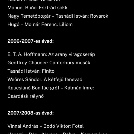
Manuel Buňo: Esztrád sokk
Nagy Temetőbogár – Tasnádi István: Rovarok
Hugó – Molnár Ferenc: Liliom
2006/2007-es évad:
E. T. A. Hoffmann: Az arany virágcserép
Geoffrey Chaucer: Canterbury mesék
Tasnádi István: Finito
Weöres Sándor: A kétfejű fenevad
Kaucsiánó Bonifác gróf – Kálmán Imre:
Csárdáskirálynő
2007/2008-as évad:
Vinnai András – Bodó Viktor: Fotel