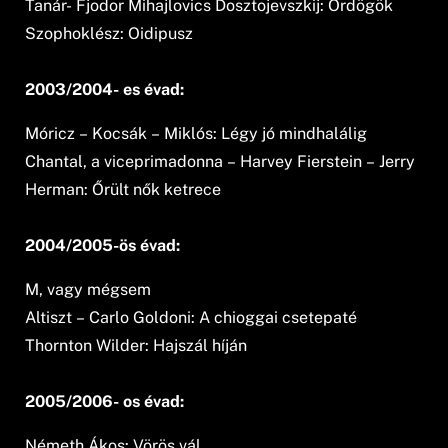
Tanár- Fjodor Mihajlovics Dosztojevszkij: Ördögök
Szophoklész: Oidipusz
2003/2004- es évad:
Móricz – Kocsák – Miklós: Légy jó mindhalálig
Chantal, a viceprimadonna – Harvey Fierstein – Jerry
Herman: Őrült nők ketrece
2004/2005-ös évad:
M, vagy mégsem
Altiszt – Carlo Goldoni: A chioggai csetepaté
Thornton Wilder: Hajszál híján
2005/2006- os évad:
Németh Ákos: Vörös vál