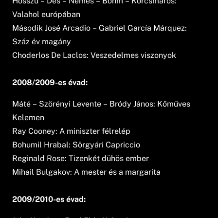
Hosszú – Dés – Nemes – Böhm – Korcsmáros:
Valahol európában
Második José Arcadio – Gabriel García Márquez:
Száz év magány
Choderlos De Laclos: Veszedelmes viszonyok
2008/2009-es évad:
Máté – Szörényi Levente – Bródy János: Kőműves
Kelemen
Ray Cooney: A miniszter félrelép
Bohumil Hrabal: Sörgyári Capriccio
Reginald Rose: Tizenkét dühös ember
Mihail Bulgakov: A mester és a margarita
2009/2010-es évad: