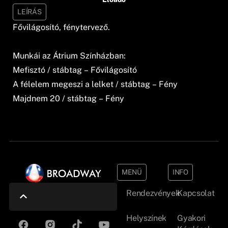
LEÍRÁS
Fővilágosító, fénytervező.
Munkái az Átrium Színházban:
Mefisztó / stábtag – Fővilágosító
A félelem megeszi a lelket / stábtag – Fény
Majdnem 20 / stábtag – Fény
MENÜ
INFO
Rendezvények
Kapcsolat
Helyszínek
Gyakori