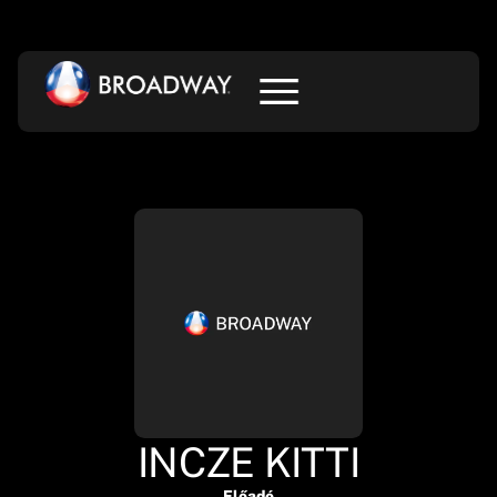
INCZE KITTI
Előadó