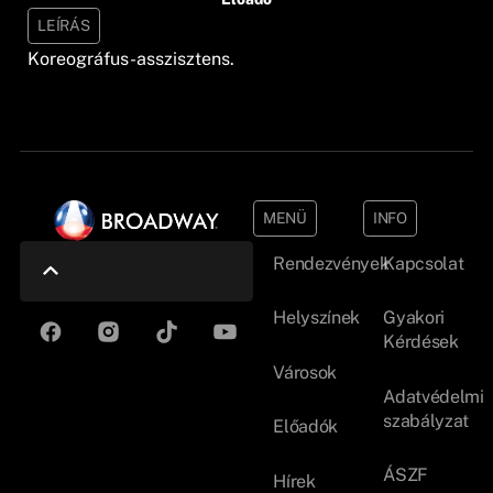
LEÍRÁS
Koreográfus-asszisztens.
MENÜ
INFO
Rendezvények
Kapcsolat
Helyszínek
Gyakori
Kérdések
Városok
Adatvédelmi
szabályzat
Előadók
ÁSZF
Hírek