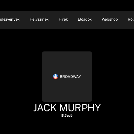
ndezvények
Helyszínek
Hírek
Előadók
Webshop
Ról
NHÁZ
ELŐADÓI EST
SHOW
JACK MURPHY
Előadó