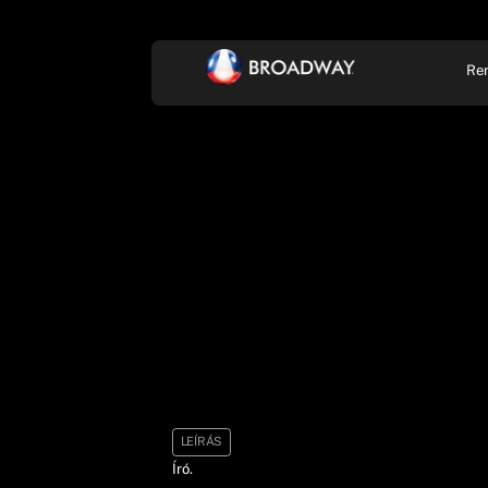
Re
KONCERT, ZENE
SZÍ
LEÍRÁS
Író.