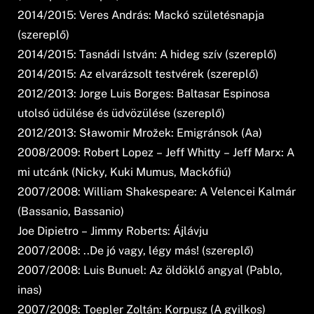
2014/2015: Veres András: Mackó születésnapja
(szereplő)
2014/2015: Tasnádi István: A hideg szív (szereplő)
2014/2015: Az elvarázsolt testvérek (szereplő)
2012/2013: Jorge Luis Borges: Baltasar Espinosa
utolsó üdülése és üdvözülése (szereplő)
2012/2013: Sławomir Mrožek: Emigránsok (Aa)
2008/2009: Robert Lopez – Jeff Whitty – Jeff Marx: A
mi utcánk (Nicky, Kuki Mumus, Mackófiú)
2007/2008: William Shakespeare: A Velencei Kalmár
(Bassanio, Bassanio)
Joe Dipietro – Jimmy Roberts: Ájlávju
2007/2008: ..De jó vagy, légy más! (szereplő)
2007/2008: Luis Bunuel: Az öldöklő angyal (Pablo,
inas)
2007/2008: Toepler Zoltán: Korpusz (A gyilkos)