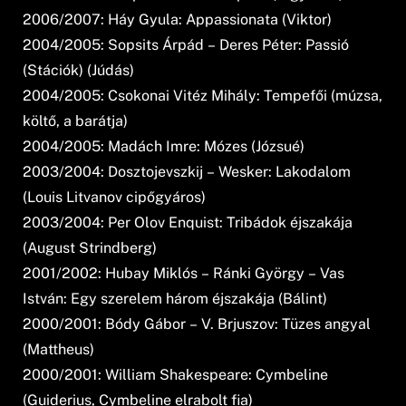
2006/2007: Háy Gyula: Appassionata (Viktor)
2004/2005: Sopsits Árpád – Deres Péter: Passió
(Stációk) (Júdás)
2004/2005: Csokonai Vitéz Mihály: Tempefői (múzsa,
költő, a barátja)
2004/2005: Madách Imre: Mózes (Józsué)
2003/2004: Dosztojevszkij – Wesker: Lakodalom
(Louis Litvanov cipőgyáros)
2003/2004: Per Olov Enquist: Tribádok éjszakája
(August Strindberg)
2001/2002: Hubay Miklós – Ránki György – Vas
István: Egy szerelem három éjszakája (Bálint)
2000/2001: Bódy Gábor – V. Brjuszov: Tüzes angyal
(Mattheus)
2000/2001: William Shakespeare: Cymbeline
(Guiderius, Cymbeline elrabolt fia)