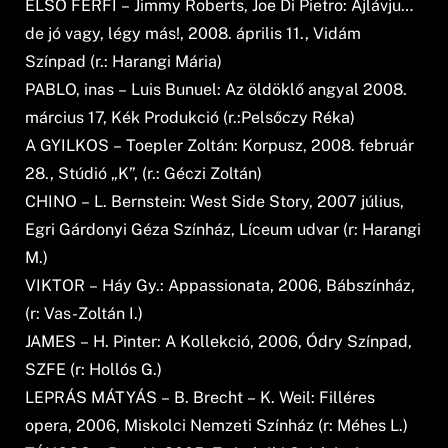
ELSŐ FÉRFI – Jimmy Roberts, Joe Di Pietro: Ájlávju…
de jó vagy, légy más!, 2008. április 11., Vidám
Színpad (r.: Harangi Mária)
PABLO, inas – Luis Bunuel: Az öldöklő angyal 2008.
március 17, Kék Produkció (r.:Pelsőczy Réka)
A GYILKOS – Toepler Zoltán: Korpusz, 2008. február
28., Stúdió „K”, (r.: Géczi Zoltán)
CHINO – L. Bernstein: West Side Story, 2007 július,
Egri Gárdonyi Géza Színház, Líceum udvar (r: Harangi
M.)
VIKTOR – Háy Gy.: Appassionata, 2006, Bábszínház,
(r: Vas-Zoltán I.)
JAMES – H. Pinter: A Kollekció, 2006, Ódry Színpad,
SZFE (r: Hollós G.)
LEPRÁS MÁTYÁS – B. Brecht – K. Weil: Filléres
opera, 2006, Miskolci Nemzeti Színház (r: Méhes L.)