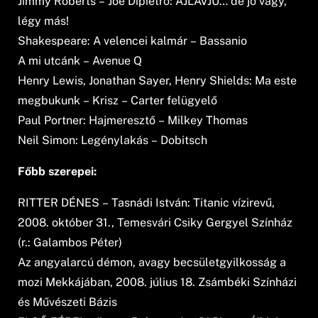
Jimmy Roberts – Joe Dipietro: ÁJLÁVJU… de jó vagy,
légy más!
Shakespeare: A velencei kalmár – Bassanio
A mi utcánk – Avenue Q
Henry Lewis, Jonathan Sayer, Henry Shields: Ma este
megbukunk – Krisz – Carter felügyelő
Paul Portner: Hajmeresztő – Milkey Thomas
Neil Simon: Legénylakás – Dobitsch
Főbb szerepei:
RITTER DÉNES – Tasnádi István: Titanic vízirevű,
2008. október 31., Temesvári Csiky Gergyel Színház
(r.: Galambos Péter)
Az angyalarcú démon, avagy becsületgyilkosság a
mozi Mekkájában, 2008. július 18. Zsámbéki Színházi
és Művészeti Bázis