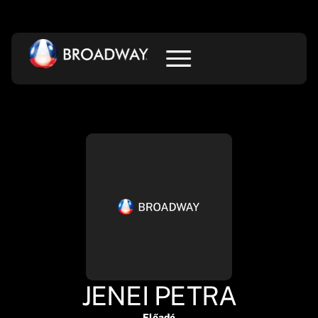
JENEI PETRA
Előadó