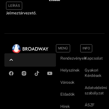
LEÍRÁS
Jelmeztárvezető.
MENÜ
INFO
Rendezvények
Kapcsolat
Helyszínek
Gyakori
Kérdések
Városok
Adatvédelmi
szabályzat
Előadók
ÁSZF
Hírek