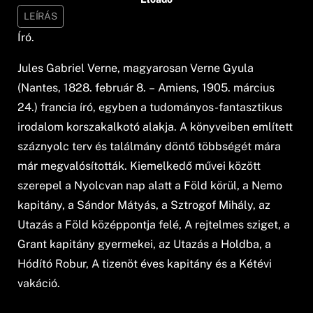
LEÍRÁS
Író.
Jules Gabriel Verne, magyarosan Verne Gyula
(Nantes, 1828. február 8. – Amiens, 1905. március
24.) francia író, egyben a tudományos-fantasztikus
irodalom korszakalkotó alakja. A könyveiben említett
száznyolc terv és találmány döntő többségét mára
már megvalósították. Kiemelkedő művei között
szerepel a Nyolcvan nap alatt a Föld körül, a Nemo
kapitány, a Sándor Mátyás, a Sztrogof Mihály, az
Utazás a Föld középpontja felé, A rejtelmes sziget, a
Grant kapitány gyermekei, az Utazás a Holdba, a
Hódító Robur, A tizenöt éves kapitány és a Kétévi
vakáció.