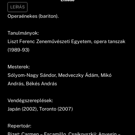
LEÍRÁS
Operaénekes (bariton).
Tanulmányok:
Liszt Ferenc Zeneművészeti Egyetem, opera tanszak
(1989-93)
Mesterek:
Sólyom-Nagy Sándor, Medveczky Ádám, Mikó
András, Békés András
Vendégszereplések:
Japán (2002), Toronto (2007)
Repertoár:
Bizet: Carmen – Escamillo, Csajkovszkij: Anyegin –