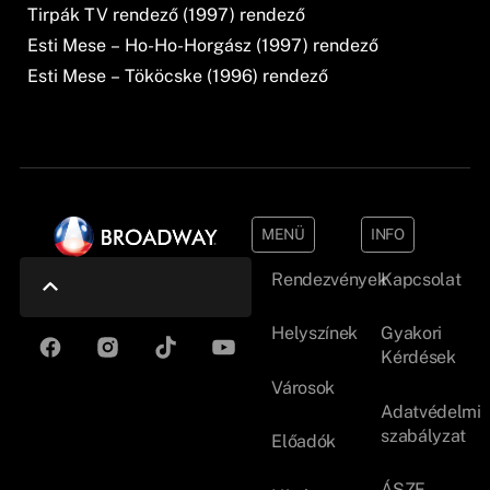
Tirpák TV rendező (1997) rendező
Esti Mese – Ho-Ho-Horgász (1997) rendező
Esti Mese – Tököcske (1996) rendező
MENÜ
INFO
Rendezvények
Kapcsolat
Helyszínek
Gyakori
Kérdések
Városok
Adatvédelmi
szabályzat
Előadók
ÁSZF