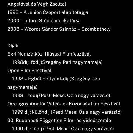
Angélával és Végh Zsolttal
1998 – A Junion Csoport alapítótagja
2000 – Inforg Stúdió munkatársa
2008 – Weöres Sándor Színház – Szombathely
Díjak:
Egri Nemzetközi Ifjúsági Filmfesztivál
1998díj: fődíj(Szegény Peti nagymamája)
Open Film Fesztivál
1998 – Égből pottyant-díj (Szegény Peti
nagymamája)
1998 – fődíj (Pesti Mese: Óz a nagy varázsló)
Országos Amatőr Videó- és Közönségfilm Fesztivál
1999 díj: különdíj (Pesti Mese: Óz a nagy varázsló)
30. Budapesti Független Film- és Videószemle
1999 díj: fődíj (Pesti Mese: Óz a nagy varázsló)