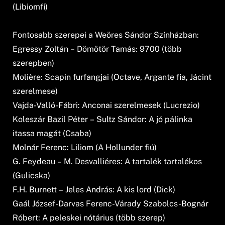
(Libiomfi)
Fontosabb szerepei a Weöres Sándor Színházban:
Egressy Zoltán – Dömötör Tamás: 9700 (több
szerepben)
Molière: Scapin furfangjai (Octave, Argante fia, Jácint
szerelmese)
Vajda-Valló-Fábri: Anconai szerelmesek (Lucrezio)
Koleszár Bazil Péter – Sultz Sándor: A jó pálinka
itassa magát (Csaba)
Molnár Ferenc: Liliom (A Hollunder fiú)
G. Feydeau – M. Desvalliéres: A tartalék tartalékos
(Gulicska)
F.H. Burnett – Jeles András: A kis lord (Dick)
Gaál József-Darvas Ferenc-Várady Szabolcs-Bognár
Róbert: A peleskei nótárius (több szerep)