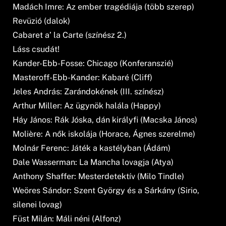
Madách Imre: Az ember tragédiája (több szerep)
Revüzió (dalok)
Cabaret a’ la Carte (színész 2.)
Láss csudát!
Kander-Ebb-Fosse: Chicago (Konferanszié)
Masteroff-Ebb-Kander: Kabaré (Cliff)
Jeles András: Zarándokének (III. színész)
Arthur Miller: Az ügynök halála (Happy)
Háy János: Rák Jóska, dán királyfi (Macska János)
Molière: A nők iskolája (Horace, Ágnes szerelme)
Molnár Ferenc: Játék a kastélyban (Ádám)
Dale Wasserman: La Mancha lovagja (Atya)
Anthony Shaffer: Mesterdetektív (Milo Tindle)
Weöres Sándor: Szent György és a Sárkány (Sirio,
silenei lovag)
Füst Milán: Máli néni (Alfonz)