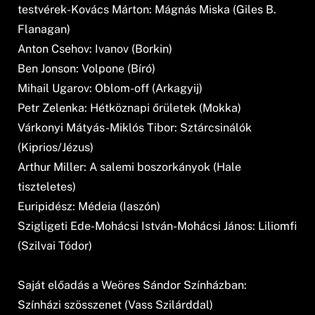
testvérek-Kovács Márton: Mágnás Miska (Giles B.
Flanagan)
Anton Csehov: Ivanov (Borkin)
Ben Jonson: Volpone (Bíró)
Mihail Ugarov: Oblom-off (Arkagyij)
Petr Zelenka: Hétköznapi őrületek (Mokka)
Várkonyi Mátyás-Miklós Tibor: Sztárcsinálók
(Kiprios/Jézus)
Arthur Miller: A salemi boszorkányok (Hale
tiszteletes)
Euripidész: Médeia (Iaszón)
Szigligeti Ede-Mohácsi István-Mohácsi János: Liliomfi
(Szilvai Tódor)
Saját előadás a Weöres Sándor Színházban:
Színházi szösszenet (Vass Szilárddal)