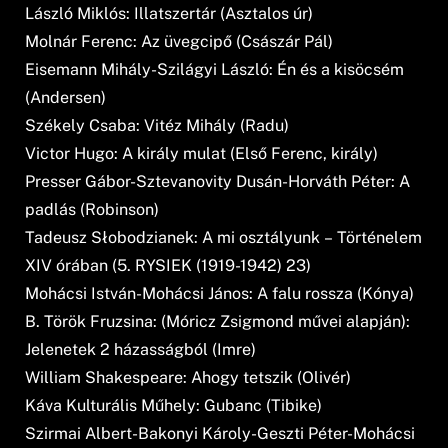
László Miklós: Illatszertár (Asztalos úr)
Molnár Ferenc: Az üvegcipő (Császár Pál)
Eisemann Mihály-Szilágyi László: Én és a kisöcsém
(Andersen)
Székely Csaba: Vitéz Mihály (Radu)
Victor Hugo: A király mulat (Első Ferenc, király)
Presser Gábor-Sztevanovity Dusán-Horváth Péter: A
padlás (Robinson)
Tadeusz Słobodzianek: A mi osztályunk – Történelem
XIV órában (5. RYSIEK (1919-1942) 23)
Mohácsi István-Mohácsi János: A falu rossza (Kónya)
B. Török Fruzsina: (Móricz Zsigmond művei alapján):
Jelenetek 2 házasságból (Imre)
William Shakespeare: Ahogy tetszik (Olivér)
Káva Kulturális Műhely: Gubanc (Tibike)
Szirmai Albert-Bakonyi Károly-Geszti Péter-Mohácsi