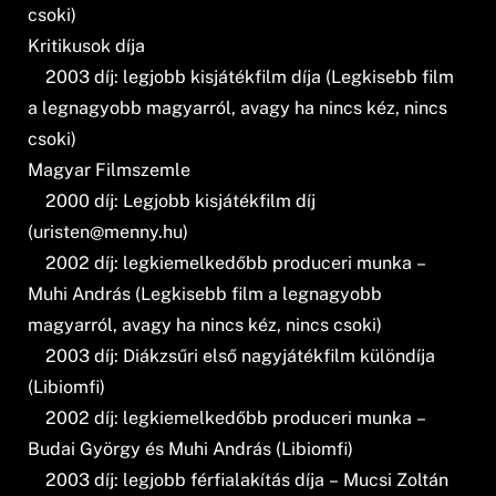
csoki)
Kritikusok díja
2003 díj: legjobb kisjátékfilm díja (Legkisebb film
a legnagyobb magyarról, avagy ha nincs kéz, nincs
csoki)
Magyar Filmszemle
2000 díj: Legjobb kisjátékfilm díj
(
uristen@menny.hu
)
2002 díj: legkiemelkedőbb produceri munka –
Muhi András (Legkisebb film a legnagyobb
magyarról, avagy ha nincs kéz, nincs csoki)
2003 díj: Diákzsűri első nagyjátékfilm különdíja
(Libiomfi)
2002 díj: legkiemelkedőbb produceri munka –
Budai György és Muhi András (Libiomfi)
2003 díj: legjobb férfialakítás díja – Mucsi Zoltán