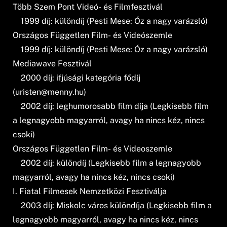
Több Szem Pont Videó- és Filmfesztivál
1999 díj: különdíj (Pesti Mese: Óz a nagy varázsló)
Országos Független Film- és Videószemle
1999 díj: különdíj (Pesti Mese: Óz a nagy varázsló)
Mediawave Fesztivál
2000 díj: ifjúsági kategória fődíj
(
uristen@menny.hu
)
2002 díj: leghumorosabb film díja (Legkisebb film
a legnagyobb magyarról, avagy ha nincs kéz, nincs
csoki)
Országos Független Film- és Videoszemle
2002 díj: különdíj (Legkisebb film a legnagyobb
magyarról, avagy ha nincs kéz, nincs csoki)
I. Fiatal Filmesek Nemzetközi Fesztiválja
2003 díj: Miskolc város különdíja (Legkisebb film a
legnagyobb magyarról, avagy ha nincs kéz, nincs