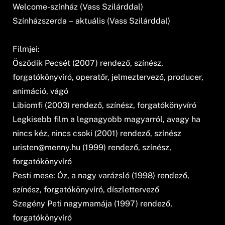
Welcome-színház (Vass Szilárddal)
Színházszerda – aktuális (Vass Szilárddal)
Filmjei:
Öszödik Pecsét (2007) rendező, színész,
forgatókönyvíró, operatőr, jelmeztervező, producer,
animáció, vágó
Libiomfi (2003) rendező, színész, forgatókönyvíró
Legkisebb film a legnagyobb magyarról, avagy ha
nincs kéz, nincs csoki (2001) rendező, színész
uristen@menny.hu
(1999) rendező, színész,
forgatókönyvíró
Pesti mese: Óz, a nagy varázsló (1998) rendező,
színész, forgatókönyvíró, díszlettervező
Szegény Peti nagymamája (1997) rendező,
forgatókönyvíró