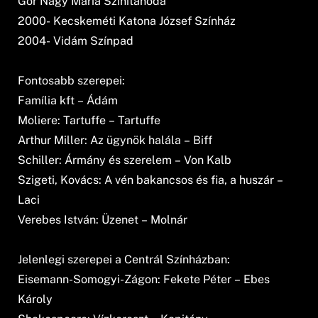
Gór Nagy Mária Színitanoda
2000- Kecskeméti Katona József Színház
2004- Vidám Színpad
Fontosabb szerepei:
Família kft – Ádám
Moliere: Tartuffe – Tartuffe
Arthur Miller: Az ügynök halála – Biff
Schiller: Ármány és szerelem – Von Kalb
Szigeti, Kovács: A vén bakancsos és fia, a huszár –
Laci
Verebes István: Üzenet – Molnár
Jelenlegi szerepei a Centrál Színházban:
Eisemann-Somogyi-Zágon: Fekete Péter – Ebes
Károly