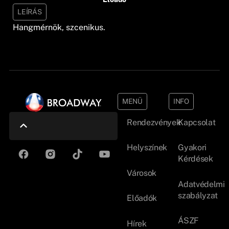
LEÍRÁS
Hangmérnök, szcenikus.
MENÜ
INFO
Rendezvények
Kapcsolat
Helyszínek
Gyakori
Kérdések
Városok
Adatvédelmi
szabályzat
Előadók
ÁSZF
Hírek