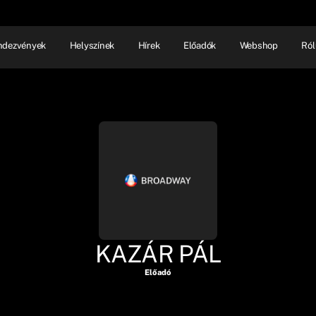
ndezvények
Helyszínek
Hírek
Előadók
Webshop
Ról
NHÁZ
ELŐADÓI EST
SHOW
KAZÁR PÁL
Előadó