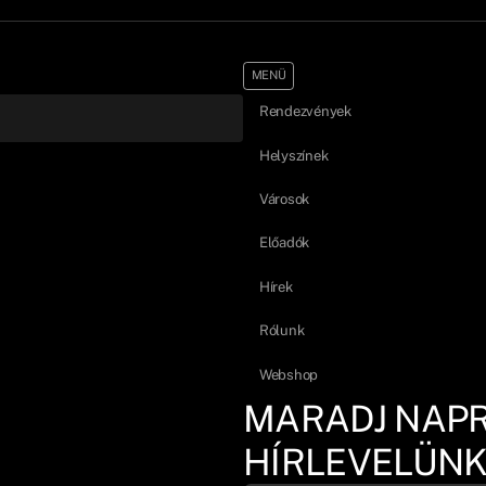
MENÜ
Rendezvények
Helyszínek
Városok
Előadók
Hírek
Rólunk
Webshop
MARADJ NAP
HÍRLEVELÜNK