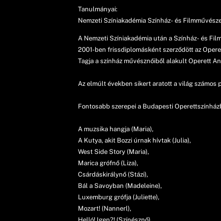
Tanulmányai:
Nemzeti Színiakadémia Színház- és Filmművész
A Nemzeti Színiakadémia után a Színház- és Fil
2001-ben frissdiplomásként szerződött az Operet
Tagja a színház művésznőiből alakult Operett A
Az elmúlt években sikert aratott a világ számo
Fontosabb szerepei a Budapesti Operettszínhá
A muzsika hangja (Maria),
A Kutya, akit Bozzi úrnak hívtak (Julia),
West Side Story (Maria),
Marica grófnő (Liza),
Csárdáskirálynő (Stázi),
Bál a Savoyban (Madeleine),
Luxemburg grófja (Juliette),
Mozart! (Nannerl),
Helló! Igen?! (Színésznő)