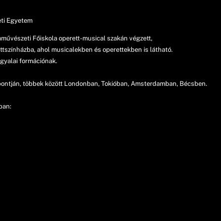
eti Egyetem
mművészeti Főiskola operett-musical szakán végzett,
tszínházba, ahol musicalekben és operettekben is látható.
ngyalai formációnak.
s pontján, többek között Londonban, Tokióban, Amsterdamban, Bécsben.
zban: