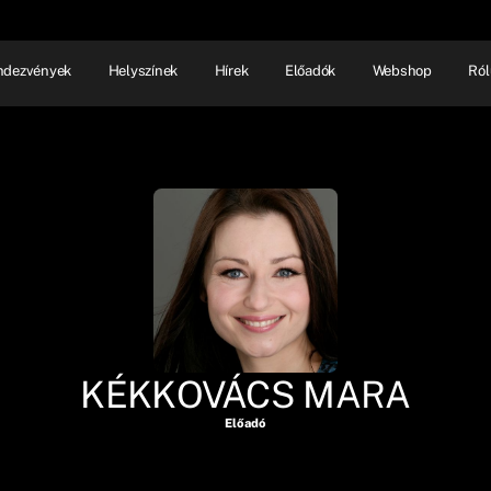
ndezvények
Helyszínek
Hírek
Előadók
Webshop
Ról
NHÁZ
ELŐADÓI EST
SHOW
KÉKKOVÁCS MARA
Előadó