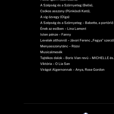
A Szépség és a Szörnyeteg (Belle),
Csókos asszony (Pünkösdi Kató),
A víg özvegy (Olga)
A Szépség és a Szörnyeteg – Babette, a portörl
Ének az esőben – Lina Lamont
Isten pénze – Fanny
Levelek otthonról – Jávori Ferenc „Fegya” szerzői
Menyasszonytánc – Rózsi
Musicalmesék
Tajtékos dalok – Boris Vian revü – MICHELLE 
Viktória – O Lia San
Virágot Algernonnak – Anya, Rose Gordon