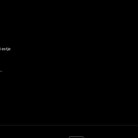
ő
 estje
és…