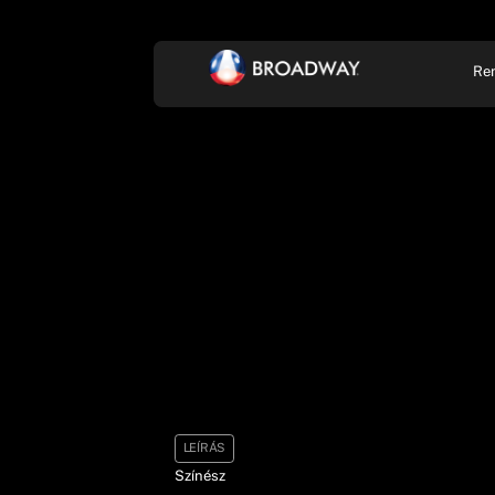
Re
KONCERT, ZENE
SZÍ
LEÍRÁS
Színész