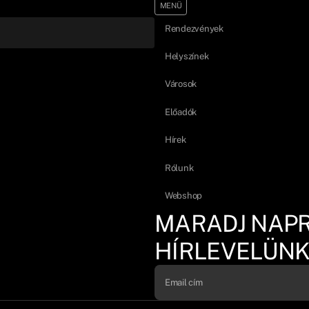
MENÜ
Rendezvények
Helyszínek
Városok
Előadók
Hírek
Rólunk
Webshop
MARADJ NAP
HÍRLEVELÜNK