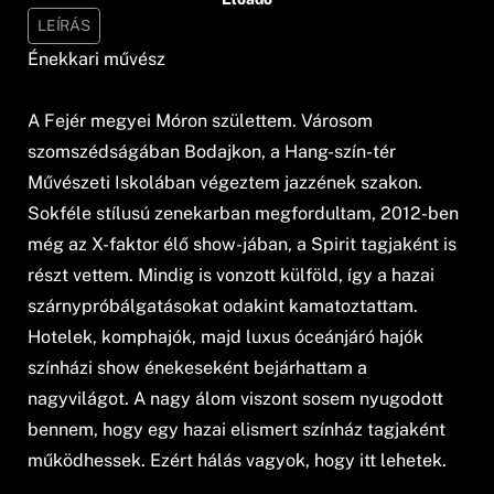
LEÍRÁS
Énekkari művész
A Fejér megyei Móron születtem. Városom
szomszédságában Bodajkon, a Hang-szín-tér
Művészeti Iskolában végeztem jazzének szakon.
Sokféle stílusú zenekarban megfordultam, 2012-ben
még az X-faktor élő show-jában, a Spirit tagjaként is
részt vettem. Mindig is vonzott külföld, így a hazai
szárnypróbálgatásokat odakint kamatoztattam.
Hotelek, komphajók, majd luxus óceánjáró hajók
színházi show énekeseként bejárhattam a
nagyvilágot. A nagy álom viszont sosem nyugodott
bennem, hogy egy hazai elismert színház tagjaként
működhessek. Ezért hálás vagyok, hogy itt lehetek.