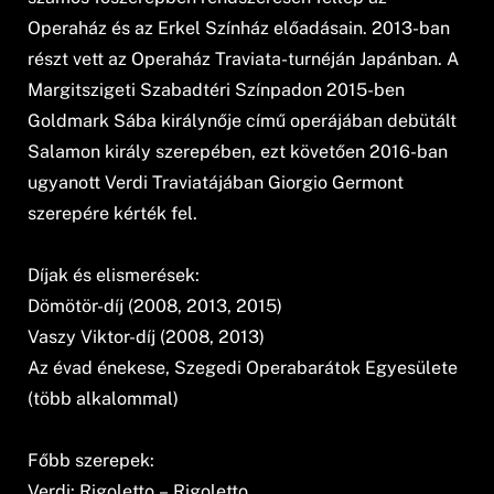
Operaház és az Erkel Színház előadásain. 2013-ban
részt vett az Operaház Traviata-turnéján Japánban. A
Margitszigeti Szabadtéri Színpadon 2015-ben
Goldmark Sába királynője című operájában debütált
Salamon király szerepében, ezt követően 2016-ban
ugyanott Verdi Traviatájában Giorgio Germont
szerepére kérték fel.
Díjak és elismerések:
Dömötör-díj (2008, 2013, 2015)
Vaszy Viktor-díj (2008, 2013)
Az évad énekese, Szegedi Operabarátok Egyesülete
(több alkalommal)
Főbb szerepek:
Verdi: Rigoletto – Rigoletto