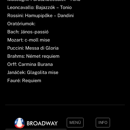
Leoncavallo: Bajazzók – Tonio
Rossini: Hamupipőke – Dandini
Oratóriumok:
Bach: János-passió
Mozart: c-moll mise
Puccini: Messa di Gloria
Brahms: Német requiem
Orff: Carmina Burana
Janáček: Glagolita mise
Fauré: Requiem
MENÜ
INFO