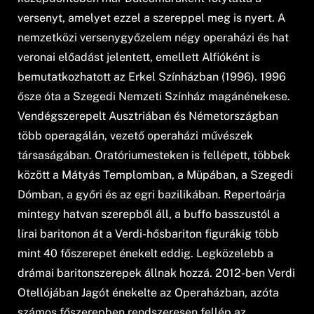
versenyt, amelyet ezzel a szereppel meg is nyert. A
nemzetközi versenygyőzelem négy operaházi és hat
veronai előadást jelentett, emellett Alfióként is
bemutatkozhatott az Erkel Színházban (1996). 1996
ősze óta a Szegedi Nemzeti Színház magánénekese.
Vendégszerepelt Ausztriában és Németországban
több operagálán, vezető operaházi művészek
társaságában. Oratóriumesteken is fellépett, többek
között a Mátyás Templomban, a Müpában, a Szegedi
Dómban, a győri és az egri bazilikában. Repertoárja
mintegy hatvan szerepből áll, a buffo basszustól a
lírai baritonon át a Verdi-hősbariton figurákig több
mint 40 főszerepet énekelt eddig. Legközelebb a
drámai baritonszerepek állnak hozzá. 2012-ben Verdi
Otellójában Jagót énekelte az Operaházban, azóta
számos főszerepben rendszeresen fellép az