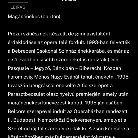
LEÍRÁS
Magánénekes (bariton).
Prózai színésznek készült, de gimnazistaként
érdeklődése az opera felé fordult. 1993-ban felvették
a Debreceni Csokonai Színház énekkarába, és már az
első évadban kisebb szerepeket is rábíztak (Don
Pasquale – Jegyző, Bánk bán – Biberach). Közben
három évig Mohos Nagy Évánál tanult énekelni. 1995
tavaszán beugrással énekelte Alfio szerepét a
Parasztbecsület olasz nyelvű premierjén, amely után
magánénekesi kinevezést kapott. 1995 júniusában
Belcore szerepével indult az Operaházban rendezett
II. Budapesti Nemzetközi Énekversenyen, amelyet a
Szerelmi bájital szerepeire írtak ki. A zsűri kérésére a
középdöntőben már Dulcamaraként folytatta a