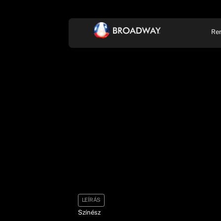
Re
KONCERT, ZENE
SZÍ
LEÍRÁS
Színész