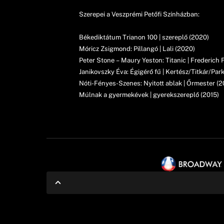
Szerepei a Veszprémi Petőfi Színházban:
Békediktátum Trianon 100 | szereplő (2020)
Móricz Zsigmond: Pillangó | Lali (2020)
Peter Stone – Maury Yeston: Titanic | Frederich 
Janikovszky Éva: Égigérő fű | Kertész/Titkár/Park
Nóti-Fényes-Szenes: Nyitott ablak | Őrmester (2
Múlnak a gyermekévek | gyerekszereplő (2015)