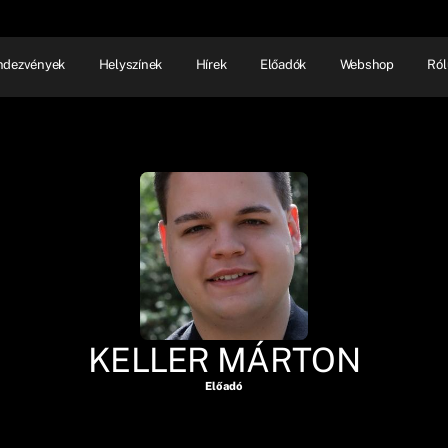
ndezvények
Helyszínek
Hírek
Előadók
Webshop
Ról
NHÁZ
ELŐADÓI EST
SHOW
KELLER MÁRTON
Előadó