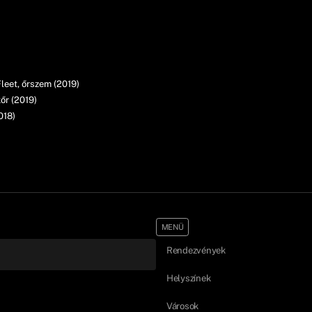
Fleet, őrszem (2019)
őr (2019)
018)
MENÜ
Rendezvények
Helyszínek
Városok