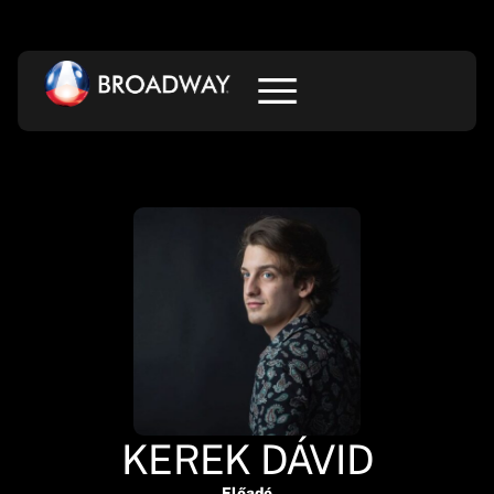
KEREK DÁVID
Előadó