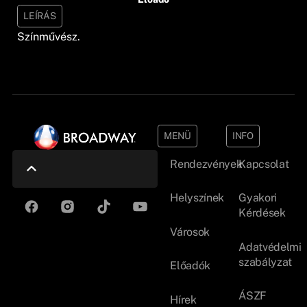
LEÍRÁS
Színművész.
MENÜ
INFO
Rendezvények
Kapcsolat
Helyszínek
Gyakori
Kérdések
Városok
Adatvédelmi
szabályzat
Előadók
ÁSZF
Hírek